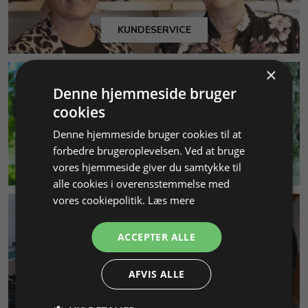
KUNDESERVICE
×
Denne hjemmeside bruger
cookies
Denne hjemmeside bruger cookies til at
forbedre brugeroplevelsen. Ved at bruge
MILJØ & BÆREDYGTIGHED
vores hjemmeside giver du samtykke til
alle cookies i overensstemmelse med
vores cookiepolitik.
Læs mere
ACCEPTER ALLE
AFVIS ALLE
SMYKKEKURSER