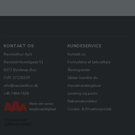
KONTAKT OS
KUNDESERVICE
Ravstedhus ApS
Kontakt os
Ravsted Hovedgade 51
Fortrydelse af købsaftale
6372 Bylderup-Bov
Åbningstider
CVR: 27226329
Sådan handler du
info@ravstedhus.dk
Handelsbetingelser
+45 7464 7628
Levering og porto
Reklamation/retur
Cookie- & Privatlivspolitik