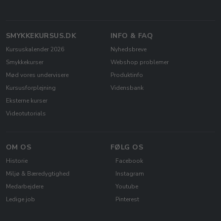
SMYKKEKURSUS.DK
INFO & FAQ
Kursuskalender 2026
Nyhedsbreve
Smykkekurser
Webshop problemer
Mød vores undervisere
Produktinfo
Kursusforplejning
Vidensbank
Eksterne kurser
Videotutorials
OM OS
FØLG OS
Historie
Facebook
Miljø & Bæredygtighed
Instagram
Medarbejdere
Youtube
Ledige job
Pinterest