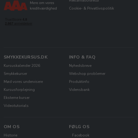
Reklamation/retur
Cookie- & Privatlivspolitik
SMYKKEKURSUS.DK
INFO & FAQ
Kursuskalender 2026
Nyhedsbreve
Smykkekurser
Webshop problemer
Mød vores undervisere
Produktinfo
Kursusforplejning
Vidensbank
Eksterne kurser
Videotutorials
OM OS
FØLG OS
Historie
Facebook