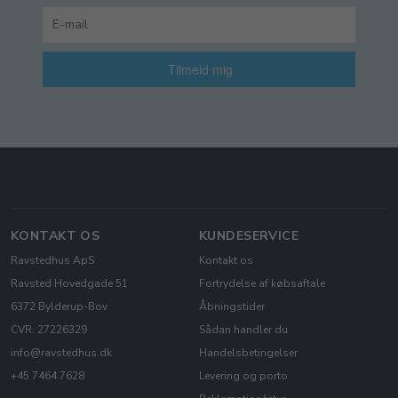
Tilmeld mig
KONTAKT OS
KUNDESERVICE
Ravstedhus ApS
Kontakt os
Ravsted Hovedgade 51
Fortrydelse af købsaftale
6372 Bylderup-Bov
Åbningstider
CVR: 27226329
Sådan handler du
info@ravstedhus.dk
Handelsbetingelser
+45 7464 7628
Levering og porto