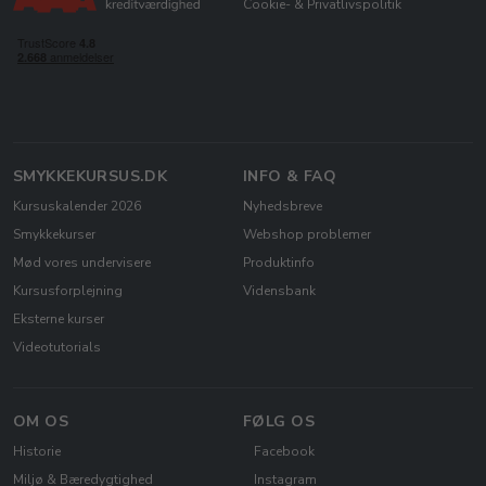
Cookie- & Privatlivspolitik
SMYKKEKURSUS.DK
INFO & FAQ
Kursuskalender 2026
Nyhedsbreve
Smykkekurser
Webshop problemer
Mød vores undervisere
Produktinfo
Kursusforplejning
Vidensbank
Eksterne kurser
Videotutorials
OM OS
FØLG OS
Historie
Facebook
Miljø & Bæredygtighed
Instagram