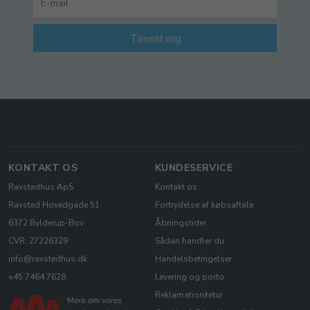
Tilmeld mig
KONTAKT OS
KUNDESERVICE
Ravstedhus ApS
Kontakt os
Ravsted Hovedgade 51
Fortrydelse af købsaftale
6372 Bylderup-Bov
Åbningstider
CVR: 27226329
Sådan handler du
info@ravstedhus.dk
Handelsbetingelser
+45 7464 7628
Levering og porto
Reklamation/retur