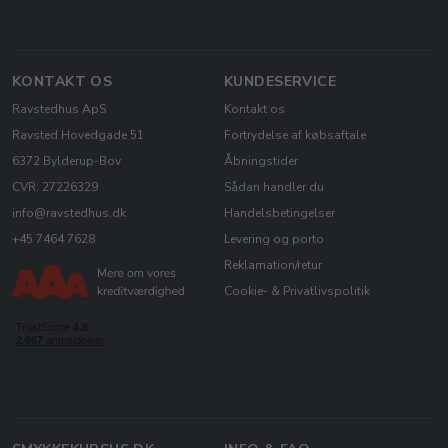
KONTAKT OS
KUNDESERVICE
Ravstedhus ApS
Kontakt os
Ravsted Hovedgade 51
Fortrydelse af købsaftale
6372 Bylderup-Bov
Åbningstider
CVR: 27226329
Sådan handler du
info@ravstedhus.dk
Handelsbetingelser
+45 7464 7628
Levering og porto
Reklamation/retur
Cookie- & Privatlivspolitik