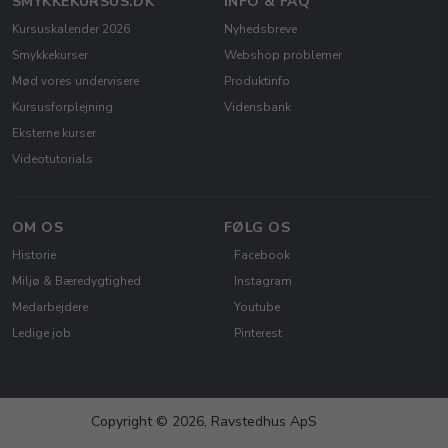
SMYKKEKURSUS.DK
INFO & FAQ
Kursuskalender 2026
Nyhedsbreve
Smykkekurser
Webshop problemer
Mød vores undervisere
Produktinfo
Kursusforplejning
Vidensbank
Eksterne kurser
Videotutorials
OM OS
FØLG OS
Historie
Facebook
Miljø & Bæredygtighed
Instagram
Medarbejdere
Youtube
Ledige job
Pinterest
Copyright © 2026, Ravstedhus ApS