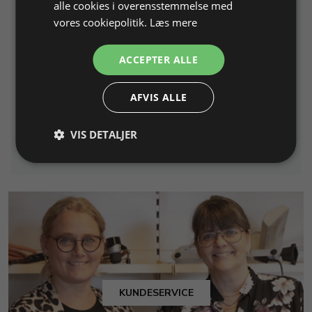
alle cookies i overensstemmelse med
Gummi-ekspanderhjul til
Sikkerhedsbrille -
vores cookiepolitik.
Læs mere
slibebånd
beskyttelsesbriller.
Ø 150 (6") x B 64 x hul Ø ca.
Klar polykarbonat, (EN 166 )
25,4 mm (1")
ACCEPTER ALLE
Varenr. 120660
På lager
Varenr. 158310
På lager
AFVIS ALLE
750,00 DKK
46,87 DKK
VIS DETALJER
Info
Læg i kurv
Info
Læg i kurv
KUNDESERVICE