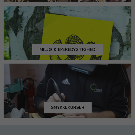
MILJØ & BÆREDYGTIGHED
SMYKKEKURSER