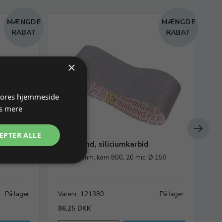
MÆNGDE
MÆNGDE
RABAT
RABAT
×
 vores hjemmeside
s mere
EPTER ALLE
Slibebånd, siliciumkarbid
Gu
sl
 150
64x477 mm, korn 800, 20 mic. Ø 150
Ø 2
På lager
Varenr. 121380
På lager
Va
86,25 DKK
90