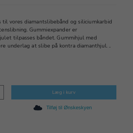
il vores diamantslibebånd og siliciumkarbid
stenslibning. Gummiexpander er
julet tilpasses båndet. Gummihjul med
re underlag at slibe på kontra diamanthjul. ..
Læg i kurv
Tilføj til Ønskeskyen