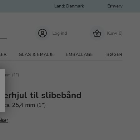
Land:
Danmark
Erhverv
Log ind
Kurv( 0)
LER
GLAS & EMALJE
EMBALLAGE
BØGER
,4 mm (1")
rhjul til slibebånd
Ø ca. 25,4 mm (1")