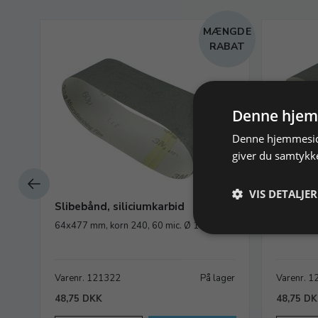
MÆNGDE
RABAT
Denne hjem
Denne hjemmeside
giver du samtykke
VIS DETALJER
Slibebånd, siliciumkarbid
Slibebån
64x477 mm, korn 240, 60 mic. Ø 150
64x477 m
ager
Varenr. 121322
På lager
Varenr. 
48,75 DKK
48,75 D