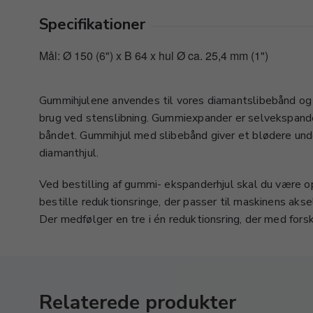
Specifikationer
Mål: Ø 150 (6") x B 64 x hul Ø ca. 25,4 mm (1")
Gummihjulene anvendes til vores diamantslibebånd og s
brug ved stenslibning. Gummiexpander er selvekspande
båndet. Gummihjul med slibebånd giver et blødere unde
diamanthjul.
Ved bestilling af gummi- ekspanderhjul skal du være
bestille reduktionsringe, der passer til maskinens aks
Der medfølger en tre i én reduktionsring, der med fo
Relaterede produkter