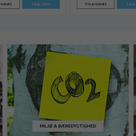
rodukt
Læg i kurv
Vis produkt
Læg i
MILJØ & BÆREDYGTIGHED