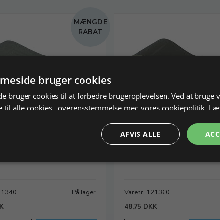
MÆNGDE
RABAT
meside bruger cookies
 bruger cookies til at forbedre brugeroplevelsen. Ved at bruge
 til alle cookies i overensstemmelse med vores cookiepolitik.
Læ
AFVIS ALLE
ACC
d, siliciumkarbid
Slibebånd, siliciumkarbid
m, korn 400, Ø150mm
64x477 mm, korn 600, 30 mic. Ø
121340
På lager
Varenr. 121360
KK
48,75 DKK