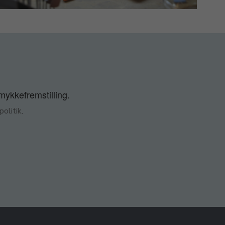
smykkefremstilling.
olitik
.