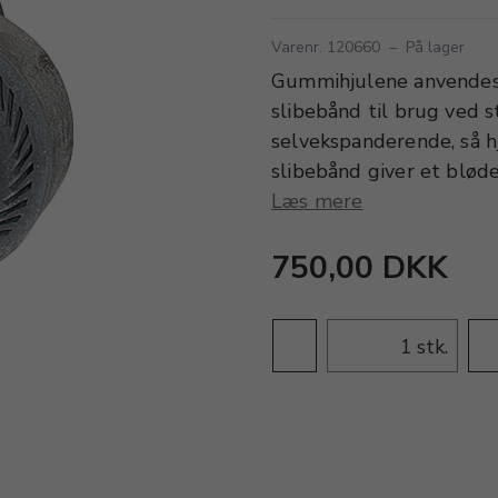
Varenr. 120660
–
På lager
Gummihjulene anvendes t
slibebånd til brug ved 
selvekspanderende, så h
slibebånd giver et bløde
Læs mere
750,00 DKK
stk.