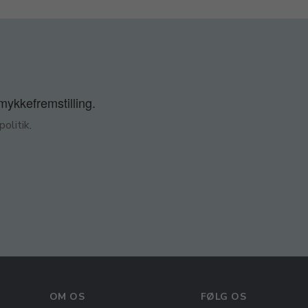
smykkefremstilling.
olitik
.
OM OS
FØLG OS