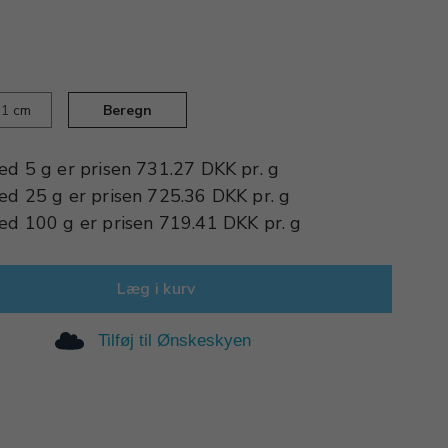
cm
Beregn
ed
5 g
er prisen
731.27 DKK
pr.
g
ed
25 g
er prisen
725.36 DKK
pr.
g
ed
100 g
er prisen
719.41 DKK
pr.
g
Læg i kurv
Tilføj til Ønskeskyen