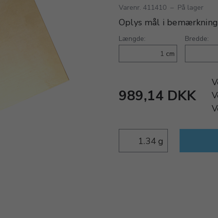
Varenr. 411410
–
På lager
Oplys mål i bemærkning
Længde:
Bredde:
cm
V
989,14 DKK
V
V
g