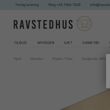
Hurtig levering
Ring +45 7464 7628
info@ravste
TILBUD
NYHEDER
SÆT
VÆRKTØJ
Hjem
Metaller
Plader / Folie
Guldplade 585/10