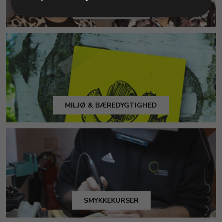
KUNDESERVICE
MILJØ & BÆREDYGTIGHED
SMYKKEKURSER