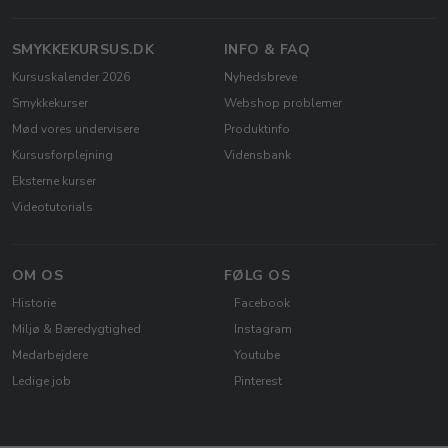
SMYKKEKURSUS.DK
INFO & FAQ
Kursuskalender 2026
Nyhedsbreve
Smykkekurser
Webshop problemer
Mød vores undervisere
Produktinfo
Kursusforplejning
Vidensbank
Eksterne kurser
Videotutorials
OM OS
FØLG OS
Historie
Facebook
Miljø & Bæredygtighed
Instagram
Medarbejdere
Youtube
Ledige job
Pinterest