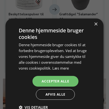
Beskyttelsespulver til
Grafitdigel "Salamander"
smeltning, 100 g
A1
×
Til sølv, guld, bronze og
H 97, Ø 79, ø 55 mm
Denne hjemmeside bruger
kobberlegeringer
cookies
Varenr. 255205
På lager
Varenr. 255155
På lager
Denne hjemmeside bruger cookies til at
335,62 DKK
287,50 DKK
forbedre brugeroplevelsen. Ved at bruge
vores hjemmeside giver du samtykke til
Info
Læg i kurv
Info
Læg i kurv
alle cookies i overensstemmelse med
vores cookiepolitik.
Læs mere
ACCEPTER ALLE
AFVIS ALLE
VIS DETALJER