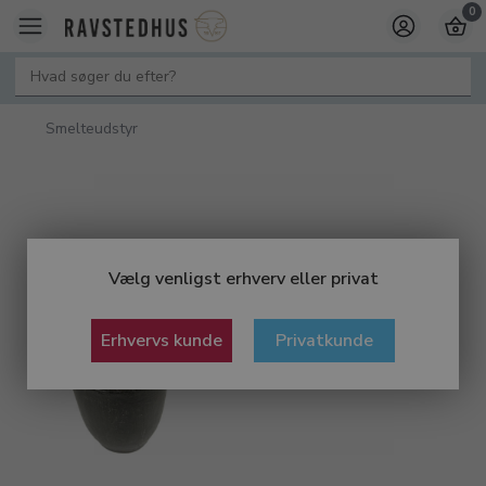
0
Smelteudstyr
Vælg venligst erhverv eller privat
Erhvervs kunde
Privatkunde