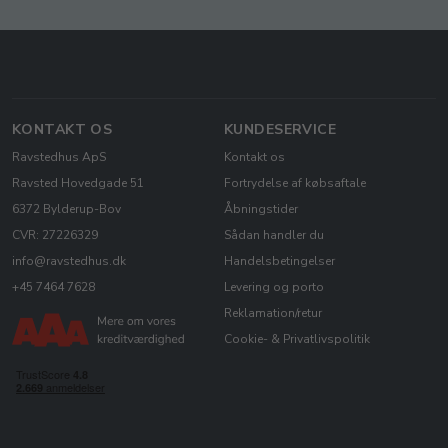
KONTAKT OS
KUNDESERVICE
Ravstedhus ApS
Kontakt os
Ravsted Hovedgade 51
Fortrydelse af købsaftale
6372 Bylderup-Bov
Åbningstider
CVR: 27226329
Sådan handler du
info@ravstedhus.dk
Handelsbetingelser
+45 7464 7628
Levering og porto
Reklamation/retur
Cookie- & Privatlivspolitik