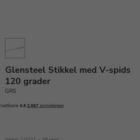
Glensteel Stikkel med V-spids
120 grader
GRS
Varenr. 216727
–
På lager