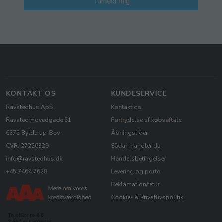
Tilmeld mig
KONTAKT OS
KUNDESERVICE
Ravstedhus ApS
Kontakt os
Ravsted Hovedgade 51
Fortrydelse af købsaftale
6372 Bylderup-Bov
Åbningstider
CVR: 27226329
Sådan handler du
info@ravstedhus.dk
Handelsbetingelser
+45 7464 7628
Levering og porto
Reklamation/retur
Cookie- & Privatlivspolitik