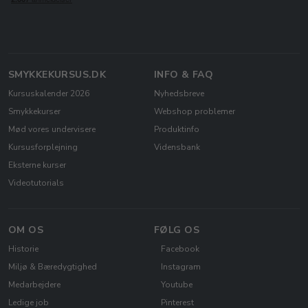
SMYKKEKURSUS.DK
INFO & FAQ
Kursuskalender 2026
Nyhedsbreve
Smykkekurser
Webshop problemer
Mød vores undervisere
Produktinfo
Kursusforplejning
Vidensbank
Eksterne kurser
Videotutorials
OM OS
FØLG OS
Historie
Facebook
Miljø & Bæredygtighed
Instagram
Medarbejdere
Youtube
Ledige job
Pinterest