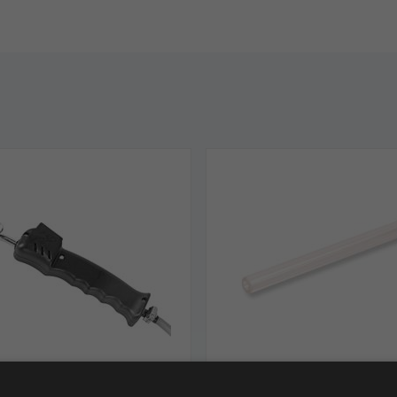
 flexibel håndstykke,
Glas rør til EITAN LSE-6