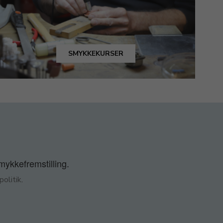
SMYKKEKURSER
smykkefremstilling.
olitik
.