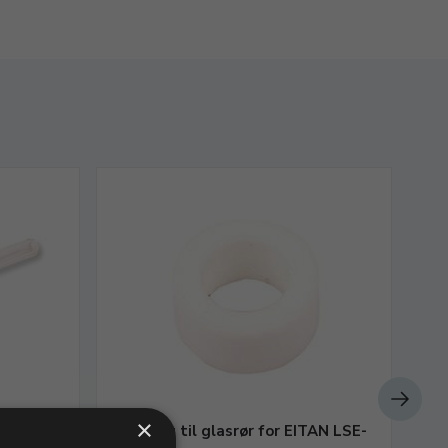
×
Pakning til glasrør for EITAN LSE-
Ma