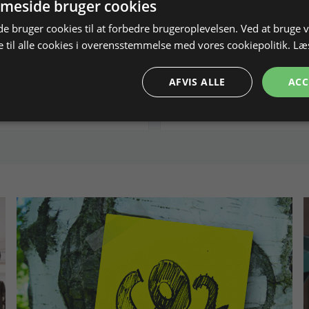
ser til LSE-6
meside bruger cookies
Anvendes til 240535
til 240535
 bruger cookies til at forbedre brugeroplevelsen. Ved at bruge
 til alle cookies i overensstemmelse med vores cookiepolitik.
Læ
240531
På lager
Varenr. 240536
 DKK
291,87 DKK
AFVIS ALLE
ACC
rodukt
Læg i kurv
Vis produkt
Læg i