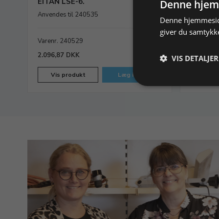
EITAN LSE-6.
dampren
Denne hjem
Anvendes til 240535
Anvendes 
Denne hjemmeside
giver du samtykke
ager
Varenr. 240529
På lager
Varenr. 
2.096,87 DKK
2.103,12
VIS DETALJER
Vis produkt
Læg i kurv
Vis p