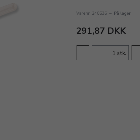
Varenr. 240536
–
På lager
291,87 DKK
stk.