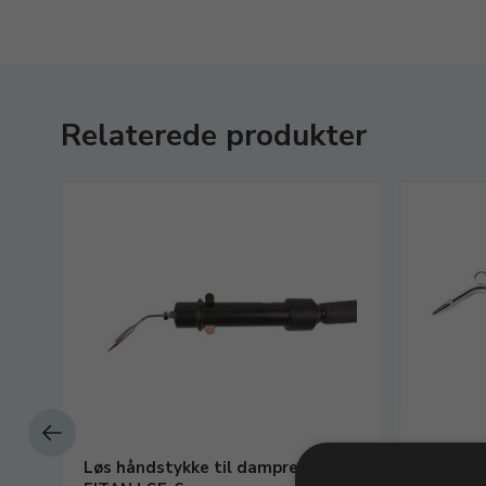
Relaterede produkter
Løs håndstykke til damprenser
Komplet