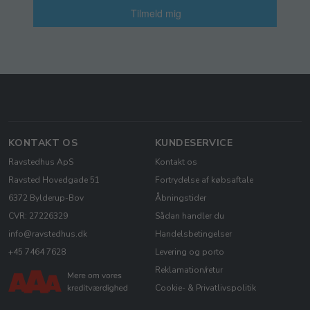
Tilmeld mig
KONTAKT OS
KUNDESERVICE
Ravstedhus ApS
Kontakt os
Ravsted Hovedgade 51
Fortrydelse af købsaftale
6372 Bylderup-Bov
Åbningstider
CVR: 27226329
Sådan handler du
info@ravstedhus.dk
Handelsbetingelser
+45 7464 7628
Levering og porto
Reklamation/retur
Cookie- & Privatlivspolitik