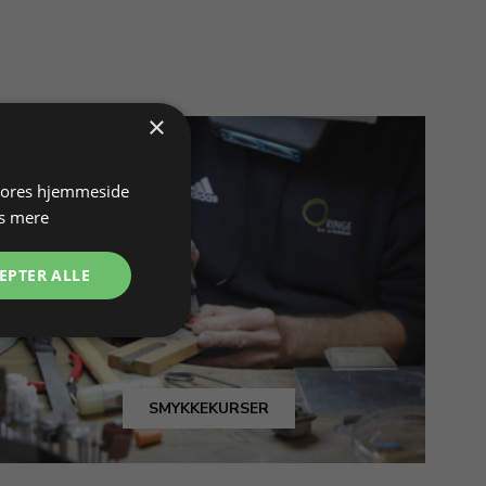
×
 vores hjemmeside
s mere
EPTER ALLE
SMYKKEKURSER