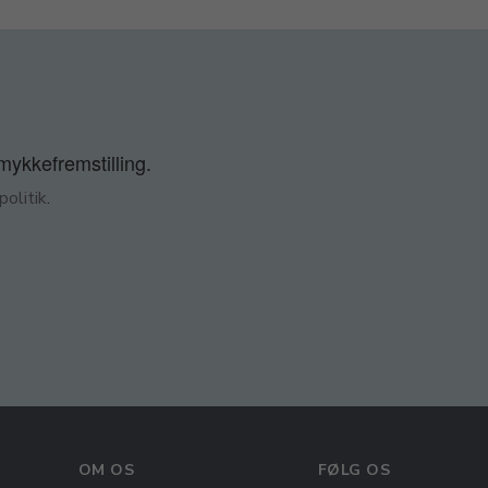
smykkefremstilling.
olitik
.
OM OS
FØLG OS