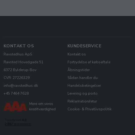
KONTAKT OS
KUNDESERVICE
Ravstedhus ApS
Kontakt os
Ravsted Hovedgade 51
Fortrydelse af købsaftale
6372 Bylderup-Bov
Åbningstider
CVR: 27226329
Sådan handler du
info@ravstedhus.dk
Handelsbetingelser
+45 7464 7628
Levering og porto
Reklamation/retur
Cookie- & Privatlivspolitik