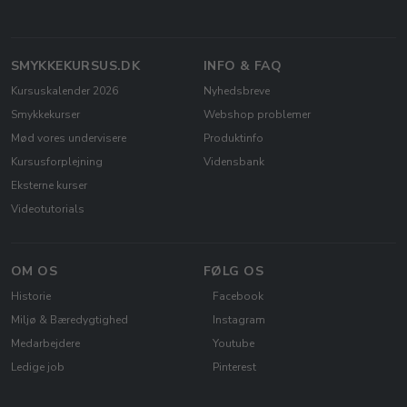
SMYKKEKURSUS.DK
INFO & FAQ
Kursuskalender 2026
Nyhedsbreve
Smykkekurser
Webshop problemer
Mød vores undervisere
Produktinfo
Kursusforplejning
Vidensbank
Eksterne kurser
Videotutorials
OM OS
FØLG OS
Historie
Facebook
Miljø & Bæredygtighed
Instagram
Medarbejdere
Youtube
Ledige job
Pinterest