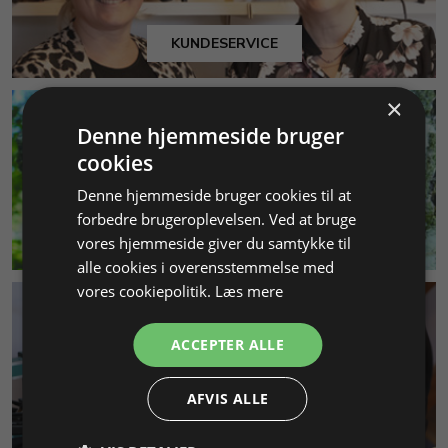
KUNDESERVICE
×
Denne hjemmeside bruger
cookies
Denne hjemmeside bruger cookies til at
forbedre brugeroplevelsen. Ved at bruge
MILJØ & BÆREDYGTIGHED
vores hjemmeside giver du samtykke til
alle cookies i overensstemmelse med
vores cookiepolitik.
Læs mere
ACCEPTER ALLE
AFVIS ALLE
SMYKKEKURSER