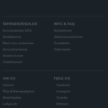
SMYKKEKURSUS.DK
INFO & FAQ
Kursuskalender 2026
Nyhedsbreve
Smykkekurser
Webshop problemer
Mød vores undervisere
Produktinfo
Kursusforplejning
Vidensbank
Eksterne kurser
Videotutorials
OM OS
FØLG OS
Historie
Facebook
Miljø & Bæredygtighed
Instagram
Medarbejdere
Youtube
Ledige job
Pinterest