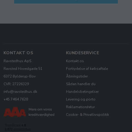
KONTAKT OS
KUNDESERVICE
Ravstedhus ApS
Kontakt os
Ravsted Hovedgade 51
Fortrydelse af købsaftale
6372 Bylderup-Bov
Åbningstider
CVR: 27226329
Sådan handler du
info@ravstedhus.dk
Handelsbetingelser
+45 7464 7628
Levering og porto
Reklamation/retur
Cookie- & Privatlivspolitik