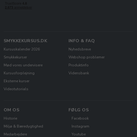
SMYKKEKURSUS.DK
INFO & FAQ
Kursuskalender 2026
Nyhedsbreve
Smykkekurser
Webshop problemer
Mød vores undervisere
Produktinfo
Kursusforplejning
Vidensbank
Eksterne kurser
Videotutorials
OM OS
FØLG OS
Historie
Facebook
Miljø & Bæredygtighed
Instagram
Medarbejdere
Youtube