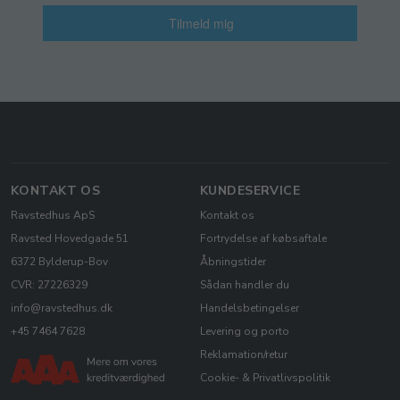
Tilmeld mig
KONTAKT OS
KUNDESERVICE
Ravstedhus ApS
Kontakt os
Ravsted Hovedgade 51
Fortrydelse af købsaftale
6372 Bylderup-Bov
Åbningstider
CVR: 27226329
Sådan handler du
info@ravstedhus.dk
Handelsbetingelser
+45 7464 7628
Levering og porto
Reklamation/retur
Cookie- & Privatlivspolitik