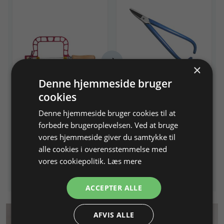
×
Savstel, letvægt, dybde
Håndpladesaks, Dick
Denne hjemmeside bruger
70 mm
krum, 175 mm, kulstofstål.
cookies
med hurtig spænding
Denne hjemmeside bruger cookies til at
Varenr. 200303
På lager
Varenr. 206010
På lager
forbedre brugeroplevelsen. Ved at bruge
vores hjemmeside giver du samtykke til
1.431,25 DKK
259,00 DKK
alle cookies i overensstemmelse med
vores cookiepolitik.
Læs mere
Info
Læg i kurv
Info
Læg i kurv
ACCEPTER ALLE
AFVIS ALLE