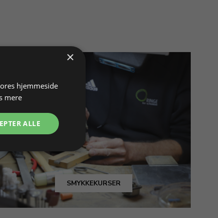
×
 vores hjemmeside
s mere
EPTER ALLE
SMYKKEKURSER