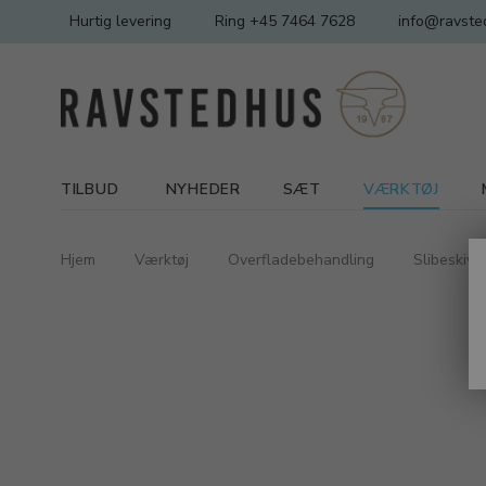
Hurtig levering
Ring +45 7464 7628
info@ravste
TILBUD
NYHEDER
SÆT
VÆRKTØJ
Hjem
Værktøj
Overfladebehandling
Slibeskive