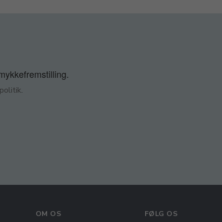
smykkefremstilling.
olitik
.
OM OS
FØLG OS