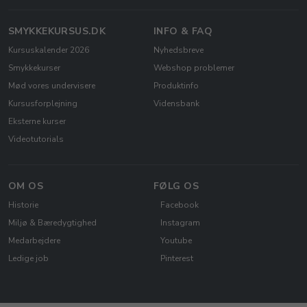
SMYKKEKURSUS.DK
INFO & FAQ
Kursuskalender 2026
Nyhedsbreve
Smykkekurser
Webshop problemer
Mød vores undervisere
Produktinfo
Kursusforplejning
Vidensbank
Eksterne kurser
Videotutorials
OM OS
FØLG OS
Historie
Facebook
Miljø & Bæredygtighed
Instagram
Medarbejdere
Youtube
Ledige job
Pinterest