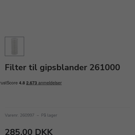
Filter til gipsblander 261000
Varenr. 260997
–
På lager
285,00 DKK