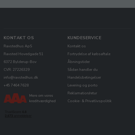
KONTAKT OS
KUNDESERVICE
Ravstedhus ApS
Kontakt os
Ravsted Hovedgade 51
Fortrydelse af købsaftale
6372 Bylderup-Bov
Åbningstider
CVR: 27226329
Sådan handler du
info@ravstedhus.dk
Handelsbetingelser
+45 7464 7628
Levering og porto
Reklamation/retur
Cookie- & Privatlivspolitik