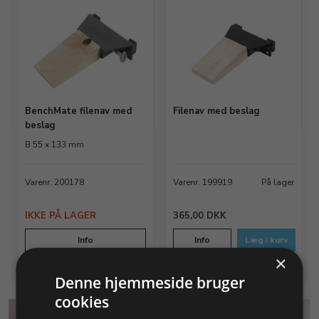
BenchMate filenav med
Filenav med beslag
beslag
B 55 x 133 mm
Varenr. 200178
Varenr. 199919
På lager
IKKE PÅ LAGER
365,00 DKK
Info
Info
Læg i kurv
×
Denne hjemmeside bruger
cookies