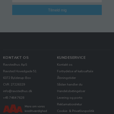
Tilmeld mig
KONTAKT OS
KUNDESERVICE
Ravstedhus ApS
Kontakt os
Ravsted Hovedgade 51
Fortrydelse af købsaftale
6372 Bylderup-Bov
Åbningstider
CVR: 27226329
Sådan handler du
info@ravstedhus.dk
Handelsbetingelser
+45 7464 7628
Levering og porto
Reklamation/retur
Cookie- & Privatlivspolitik