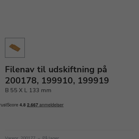
Filenav til udskiftning på
200178, 199910, 199919
B 55 X L 133 mm
Varenr. 200177
–
På lager