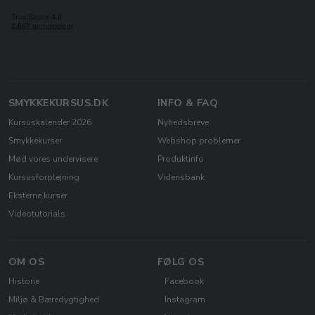
SMYKKEKURSUS.DK
INFO & FAQ
Kursuskalender 2026
Nyhedsbreve
Smykkekurser
Webshop problemer
Mød vores undervisere
Produktinfo
Kursusforplejning
Vidensbank
Eksterne kurser
Videotutorials
OM OS
FØLG OS
Historie
Facebook
Miljø & Bæredygtighed
Instagram