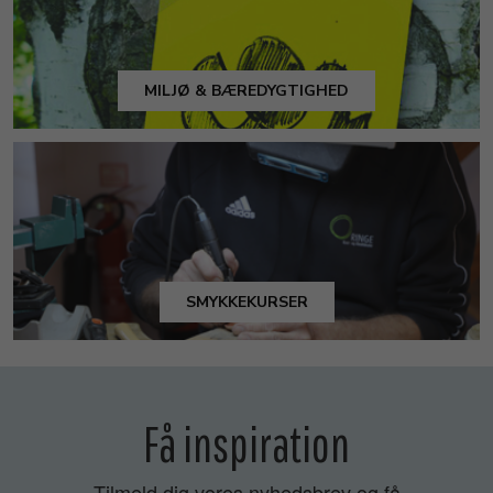
MILJØ & BÆREDYGTIGHED
SMYKKEKURSER
Få inspiration
Tilmeld dig vores nyhedsbrev og få