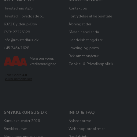
Ravstedhus ApS
Kontakt os
Ravsted Hovedgade 51
Fortrydelse af købsaftale
6372 Bylderup-Bov
Åbningstider
CVR: 27226329
Sådan handler du
info@ravstedhus.dk
Handelsbetingelser
+45 7464 7628
Levering og porto
Reklamation/retur
Cookie- & Privatlivspolitik
SMYKKEKURSUS.DK
INFO & FAQ
Kursuskalender 2026
Nyhedsbreve
Smykkekurser
Webshop problemer
Mød vores undervisere
Produktinfo