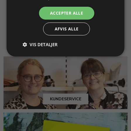
Varenr. 302589
På lager
Varenr. 306704
På lager
ACCEPTER ALLE
2,06 DKK
3,25 DKK
AFVIS ALLE
Info
Info
Læg i kurv
VIS DETALJER
KUNDESERVICE