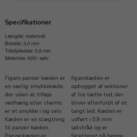
Specifikationer
Længde: metermål
Bredde: 3,0 mm
Trådtykkelse: 0,8 mm
Materiale: 925/- sølv
Figaro panzer kæden er
figarokæden er
en særlig smykkekæde,
opbygget af sektioner
der uden at tilføje
af tre tætte led, der
vedhæng eller charms
bliver efterfuldt af et
er et smykke i sig selv.
langt led. Kæden er
Kæden er en slægtning
udført i 0,8 mm
til panzer kæden.
sølvtråd og er
Panzerkæden er
facetteret på begge