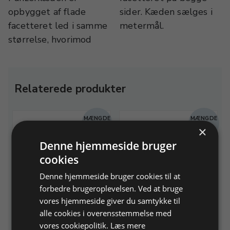
opbygget af flade
sider. Kæden sælges i
facetteret led i samme
metermål.
størrelse, hvorimod
Relaterede produkter
E
MÆNGDE
MÆNGDE
×
T
RABAT
RABAT
Denne hjemmeside bruger
cookies
Denne hjemmeside bruger cookies til at
forbedre brugeroplevelsen. Ved at bruge
Figarokæde 40/3 facet,
Oval øsken 0,8mm tråd,
vores hjemmeside giver du samtykke til
925/-
925/-
alle cookies i overensstemmelse med
Bredde 1,4 mm, trådtykkelse
4x3mm, åben
vores cookiepolitik.
Læs mere
0,4 mm