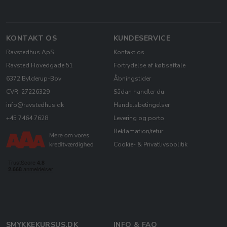
KONTAKT OS
KUNDESERVICE
Ravstedhus ApS
Kontakt os
Ravsted Hovedgade 51
Fortrydelse af købsaftale
6372 Bylderup-Bov
Åbningstider
CVR: 27226329
Sådan handler du
info@ravstedhus.dk
Handelsbetingelser
+45 7464 7628
Levering og porto
Reklamation/retur
Cookie- & Privatlivspolitik
SMYKKEKURSUS.DK
INFO & FAQ