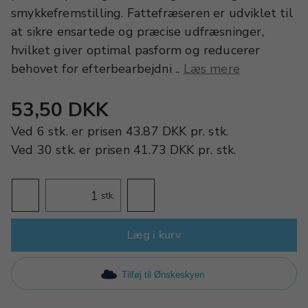
smykkefremstilling. Fattefræseren er udviklet til
at sikre ensartede og præcise udfræsninger,
hvilket giver optimal pasform og reducerer
behovet for efterbearbejdni ..
Læs mere
53,50 DKK
Ved
6 stk.
er prisen
43.87 DKK
pr.
stk.
Ved
30 stk.
er prisen
41.73 DKK
pr.
stk.
stk.
Læg i kurv
Tilføj til Ønskeskyen