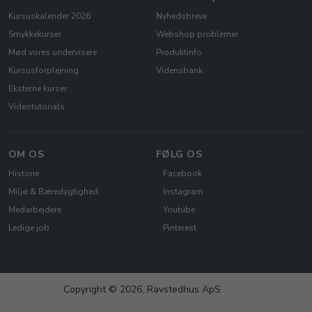
Kursuskalender 2026
Nyhedsbreve
Smykkekurser
Webshop problemer
Mød vores undervisere
Produktinfo
Kursusforplejning
Vidensbank
Eksterne kurser
Videotutorials
OM OS
FØLG OS
Historie
Facebook
Miljø & Bæredygtighed
Instagram
Medarbejdere
Youtube
Ledige job
Pinterest
Copyright © 2026, Ravstedhus ApS