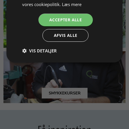
vores cookiepolitik.
Læs mere
ACCEPTER ALLE
AFVIS ALLE
MILJØ & BÆREDYGTIGHED
VIS DETALJER
SMYKKEKURSER