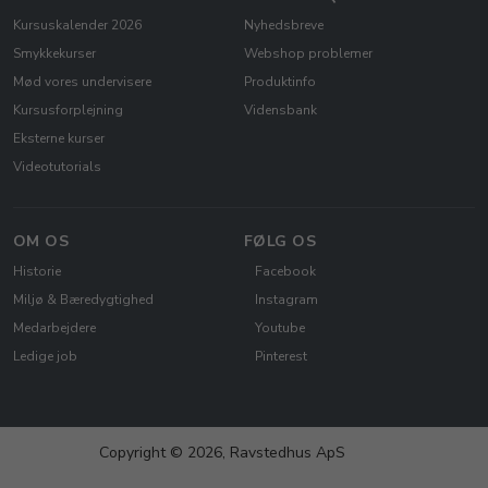
Kursuskalender 2026
Nyhedsbreve
Smykkekurser
Webshop problemer
Mød vores undervisere
Produktinfo
Kursusforplejning
Vidensbank
Eksterne kurser
Videotutorials
OM OS
FØLG OS
Historie
Facebook
Miljø & Bæredygtighed
Instagram
Medarbejdere
Youtube
Ledige job
Pinterest
Copyright © 2026, Ravstedhus ApS