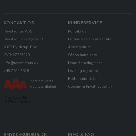
KONTAKT OS
KUNDESERVICE
Ravstedhus ApS
Kontakt os
Ravsted Hovedgade 51
Fortrydelse af købsaftale
6372 Bylderup-Bov
Åbningstider
CVR: 27226329
Sådan handler du
info@ravstedhus.dk
Handelsbetingelser
+45 7464 7628
Levering og porto
Reklamation/retur
Cookie- & Privatlivspolitik
SMYKKEKURSUS.DK
INFO & FAQ