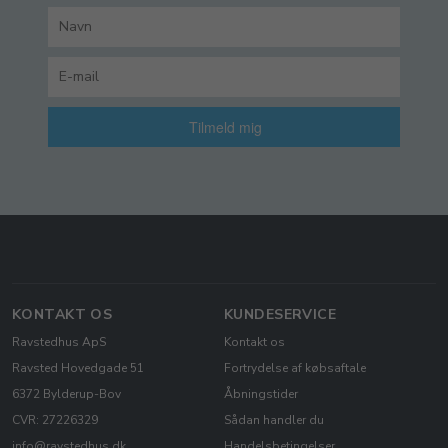
Tilmeld mig
KONTAKT OS
KUNDESERVICE
Ravstedhus ApS
Kontakt os
Ravsted Hovedgade 51
Fortrydelse af købsaftale
6372 Bylderup-Bov
Åbningstider
CVR: 27226329
Sådan handler du
info@ravstedhus.dk
Handelsbetingelser