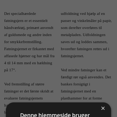
Det specialhærdede 
udfoldning ved hjælp af en 
fatningsjern er et essentielt 
passer og vinkelmåler på papir, 
håndværktøj, primært anvendt 
som derefter overføres til 
af guldsmede og andre inden 
metalpladen. Udfoldningen 
for smykkefremstilling. 
saves ud og loddes sammen, 
Fatningsjernet er firkantet med 
hvorefter fatningen rettes ud i 
affasede hjørner og har mål fra 
fatningsjernet.
4 til 14 mm med en hældning 
på 17°.
Ved mindre fatninger kan et 
færdigt rør også anvendes. Det 
Ved fremstilling af større 
bankes forsigtigt i 
fatninger er det første skridt at 
fatningsjernet med en 
evaluere fatningsjernets 
plasthammer for at forme 
hældning. Disse oplysninger 
fatningen.
×
bruges til at tegne en 
Denne hjemmeside bruger