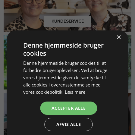
KUNDESERVICE
×
Denne hjemmeside bruger
cookies
Denne hjemmeside bruger cookies til at
forbedre brugeroplevelsen. Ved at bruge
vores hjemmeside giver du samtykke til
MILJØ & BÆREDYGTIGHED
alle cookies i overensstemmelse med
vores cookiepolitik.
Læs mere
ACCEPTER ALLE
AFVIS ALLE