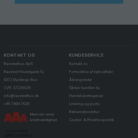
KONTAKT OS
KUNDESERVICE
Ravstedhus ApS
Kontakt os
Ravsted Hovedgade 51
Fortrydelse af købsaftale
6372 Bylderup-Bov
Åbningstider
CVR: 27226329
Sådan handler du
info@ravstedhus.dk
Handelsbetingelser
+45 7464 7628
Levering og porto
Reklamation/retur
Cookie- & Privatlivspolitik