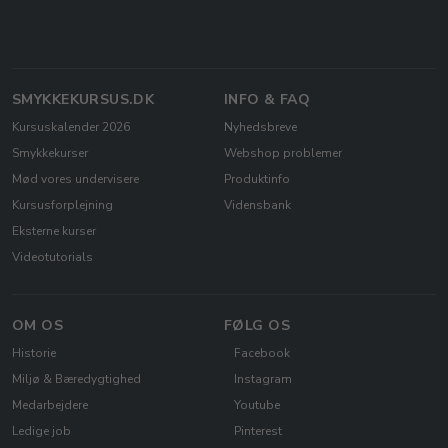
SMYKKEKURSUS.DK
INFO & FAQ
Kursuskalender 2026
Nyhedsbreve
Smykkekurser
Webshop problemer
Mød vores undervisere
Produktinfo
Kursusforplejning
Vidensbank
Eksterne kurser
Videotutorials
OM OS
FØLG OS
Historie
Facebook
Miljø & Bæredygtighed
Instagram
Medarbejdere
Youtube
Ledige job
Pinterest