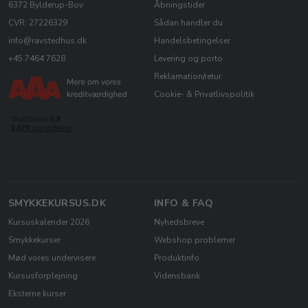
6372 Bylderup-Bov
Åbningstider
CVR: 27226329
Sådan handler du
info@ravstedhus.dk
Handelsbetingelser
+45 7464 7628
Levering og porto
Reklamation/retur
Cookie- & Privatlivspolitik
SMYKKEKURSUS.DK
INFO & FAQ
Kursuskalender 2026
Nyhedsbreve
Smykkekurser
Webshop problemer
Mød vores undervisere
Produktinfo
Kursusforplejning
Vidensbank
Eksterne kurser