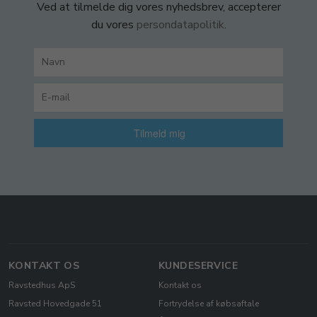
Ved at tilmelde dig vores nyhedsbrev, accepterer
du vores
persondatapolitik
.
Tilmeld mig
KONTAKT OS
KUNDESERVICE
Ravstedhus ApS
Kontakt os
Ravsted Hovedgade 51
Fortrydelse af købsaftale