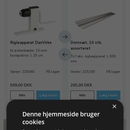
Rigleapparat DanVirke
Dornsæt, 10 stk.
assorteret
til øskenkæder, 10 mm
borepatron, L 25 cm
Til f.eks. rigleapparat, L 300
mm
Varenr. 215040
På lager
Varenr. 215100
På lager
599,00 DKK
265,00 DKK
Info
Læg i kurv
Info
Læg i kurv
×
Denne hjemmeside bruger
cookies