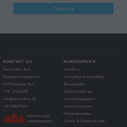
Tilmeld mig
KONTAKT OS
KUNDESERVICE
Ravstedhus ApS
Kontakt os
Ravsted Hovedgade 51
Fortrydelse af købsaftale
6372 Bylderup-Bov
Åbningstider
CVR: 27226329
Sådan handler du
info@ravstedhus.dk
Handelsbetingelser
+45 7464 7628
Levering og porto
Reklamation/retur
Cookie- & Privatlivspolitik