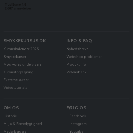
SMYKKEKURSUS.DK
INFO & FAQ
Kursuskalender 2026
Nyhedsbreve
Smykkekurser
Webshop problemer
Mød vores undervisere
Produktinfo
Kursusforplejning
Vidensbank
Eksterne kurser
Videotutorials
OM OS
FØLG OS
Historie
Facebook
Miljø & Bæredygtighed
Instagram
Medarbejdere
Youtube