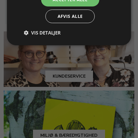
Info
Læg i kurv
Info
Læg i kurv
AFVIS ALLE
VIS DETALJER
KUNDESERVICE
MILJØ & BÆREDYGTIGHED