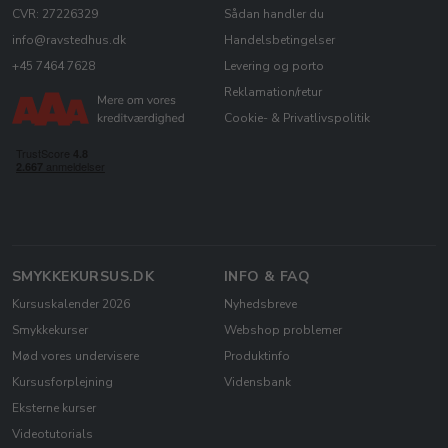
CVR: 27226329
Sådan handler du
info@ravstedhus.dk
Handelsbetingelser
+45 7464 7628
Levering og porto
Reklamation/retur
Cookie- & Privatlivspolitik
SMYKKEKURSUS.DK
INFO & FAQ
Kursuskalender 2026
Nyhedsbreve
Smykkekurser
Webshop problemer
Mød vores undervisere
Produktinfo
Kursusforplejning
Vidensbank
Eksterne kurser
Videotutorials