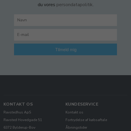
du vores
persondatapolitik
.
Tilmeld mig
KONTAKT OS
KUNDESERVICE
Ravstedhus ApS
Kontakt os
Ravsted Hovedgade 51
Fortrydelse af købsaftale
6372 Bylderup-Bov
Åbningstider