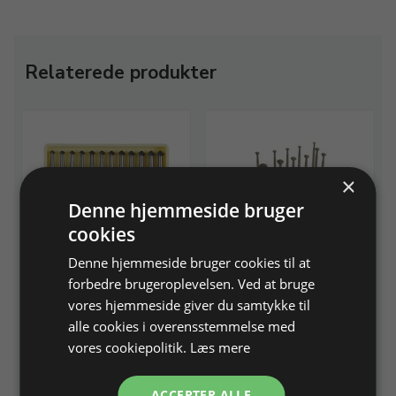
Relaterede produkter
×
Denne hjemmeside bruger
cookies
Dobbeltkeglefræsesæt
Dobbeltkeglefræsesæt
Denne hjemmeside bruger cookies til at
90°, Busch
90°, Busch
forbedre brugeroplevelsen. Ved at bruge
Ø 1,9 - 3,0mm
Ø 3,1 - 7,0mm
vores hjemmeside giver du samtykke til
alle cookies i overensstemmelse med
Varenr. 243902
På lager
Varenr. 243903
På lager
vores cookiepolitik.
Læs mere
321,87 DKK
472,87 DKK
ACCEPTER ALLE