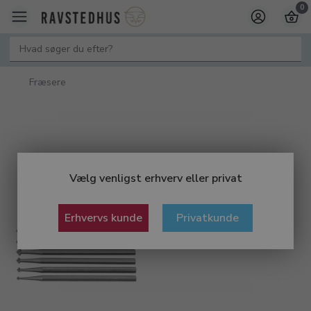
0
Fræsere
Vælg venligst erhverv eller privat
Erhvervs kunde
Privatkunde