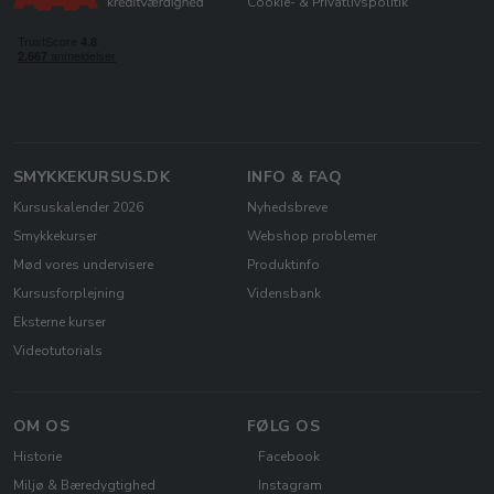
Cookie- & Privatlivspolitik
SMYKKEKURSUS.DK
INFO & FAQ
Kursuskalender 2026
Nyhedsbreve
Smykkekurser
Webshop problemer
Mød vores undervisere
Produktinfo
Kursusforplejning
Vidensbank
Eksterne kurser
Videotutorials
OM OS
FØLG OS
Historie
Facebook
Miljø & Bæredygtighed
Instagram