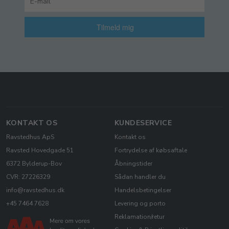
Tilmeld mig
KONTAKT OS
KUNDESERVICE
Ravstedhus ApS
Kontakt os
Ravsted Hovedgade 51
Fortrydelse af købsaftale
6372 Bylderup-Bov
Åbningstider
CVR: 27226329
Sådan handler du
info@ravstedhus.dk
Handelsbetingelser
+45 7464 7628
Levering og porto
Reklamation/retur