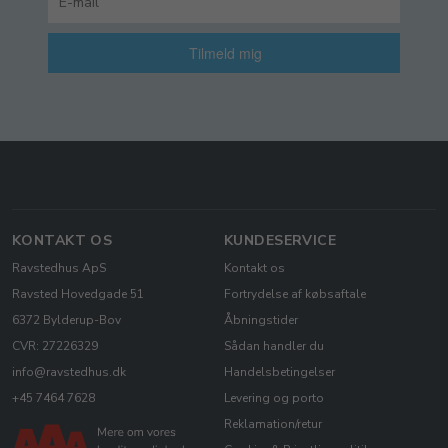
Tilmeld mig
KONTAKT OS
KUNDESERVICE
Ravstedhus ApS
Kontakt os
Ravsted Hovedgade 51
Fortrydelse af købsaftale
6372 Bylderup-Bov
Åbningstider
CVR: 27226329
Sådan handler du
info@ravstedhus.dk
Handelsbetingelser
+45 7464 7628
Levering og porto
Reklamation/retur