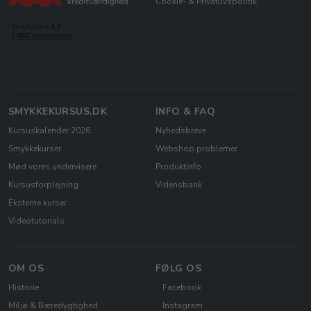
Cookie- & Privatlivspolitik
SMYKKEKURSUS.DK
INFO & FAQ
Kursuskalender 2026
Nyhedsbreve
Smykkekurser
Webshop problemer
Mød vores undervisere
Produktinfo
Kursusforplejning
Vidensbank
Eksterne kurser
Videotutorials
OM OS
FØLG OS
Historie
Facebook
Miljø & Bæredygtighed
Instagram