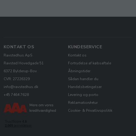
KONTAKT OS
KUNDESERVICE
Ravstedhus ApS
Kontakt os
Ravsted Hovedgade 51
Fortrydelse af købsaftale
6372 Bylderup-Bov
Åbningstider
CVR: 27226329
Sådan handler du
info@ravstedhus.dk
Handelsbetingelser
+45 7464 7628
Levering og porto
Reklamation/retur
Cookie- & Privatlivspolitik