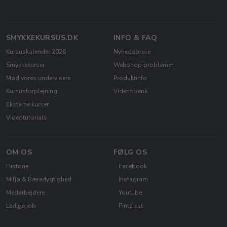
SMYKKEKURSUS.DK
INFO & FAQ
Kursuskalender 2026
Nyhedsbreve
Smykkekurser
Webshop problemer
Mød vores undervisere
Produktinfo
Kursusforplejning
Vidensbank
Eksterne kurser
Videotutorials
OM OS
FØLG OS
Historie
Facebook
Miljø & Bæredygtighed
Instagram
Medarbejdere
Youtube
Ledige job
Pinterest