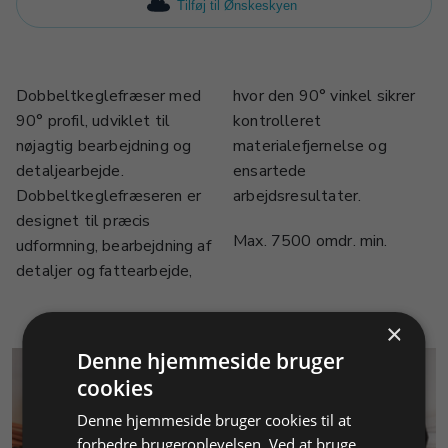
Tilføj til Ønskeskyen
Dobbeltkeglefræser med
hvor den 90° vinkel sikrer
90° profil, udviklet til
kontrolleret
nøjagtig bearbejdning og
materialefjernelse og
detaljearbejde.
ensartede
Dobbeltkeglefræseren er
arbejdsresultater.
designet til præcis
Max. 7500 omdr. min.
udformning, bearbejdning af
detaljer og fattearbejde,
×
Denne hjemmeside bruger
cookies
Denne hjemmeside bruger cookies til at
forbedre brugeroplevelsen. Ved at bruge