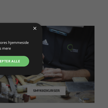
×
 vores hjemmeside
s mere
EPTER ALLE
SMYKKEKURSER