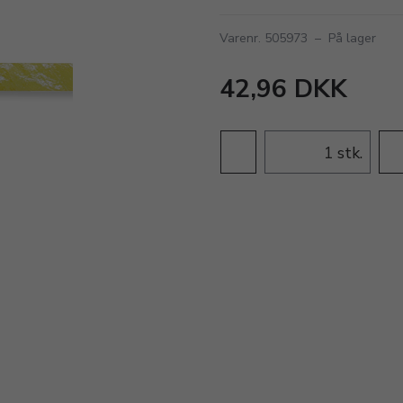
Varenr. 505973
–
På lager
42,96 DKK
stk.