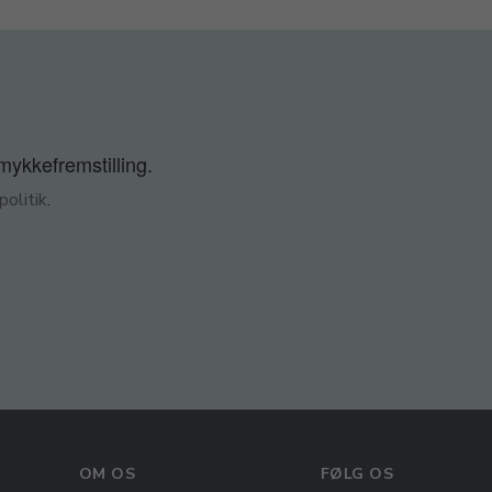
smykkefremstilling.
olitik
.
OM OS
FØLG OS