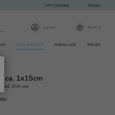
Land:
Danmark
Erhverv
Log ind
Kurv( 0)
LER
GLAS & EMALJE
EMBALLAGE
BØGER
 coe
i, ca. 1x15cm
bund, 104 coe