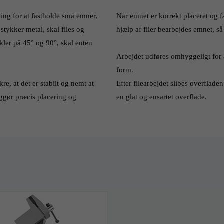
ing for at fastholde små emner, 
Når emnet er korrekt placeret og f
tykker metal, skal files og 
hjælp af filer bearbejdes emnet, så
kler på 45° og 90°, skal enten 
Arbejdet udføres omhyggeligt for a
form.
e, at det er stabilt og nemt at 
Efter filearbejdet slibes overflade
gør præcis placering og 
en glat og ensartet overflade.