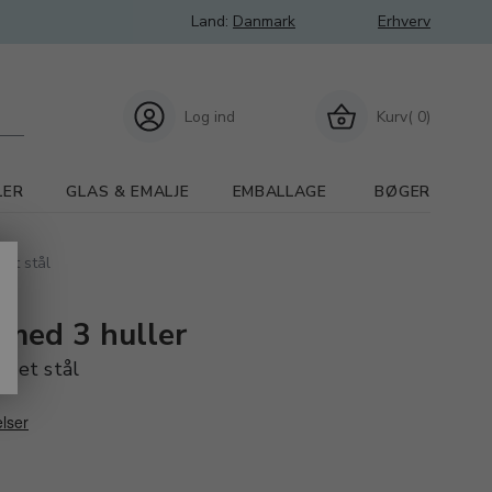
Land:
Danmark
Erhverv
Log ind
Kurv( 0)
LER
GLAS & EMALJE
EMBALLAGE
BØGER
det stål
 med 3 huller
rdet stål