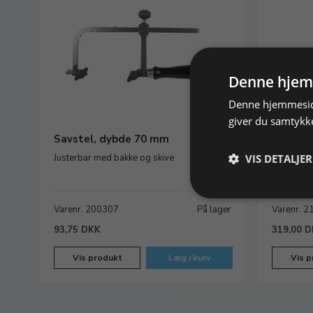
Denne hjem
Denne hjemmeside
giver du samtykke
Savstel, dybde 70 mm
Bordskr
og tvin
Justerbar med bakke og skive
VIS DETALJER
40 mm, ti
Varenr. 200307
På lager
Varenr. 
93,75 DKK
319,00 
Vis produkt
Læg i kurv
Vis p