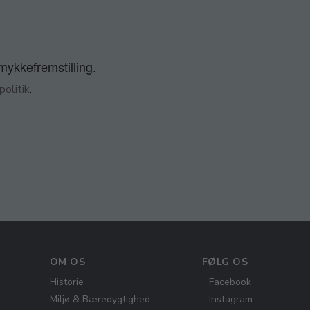
smykkefremstilling.
olitik
.
OM OS
FØLG OS
Historie
Facebook
Miljø & Bæredygtighed
Instagram