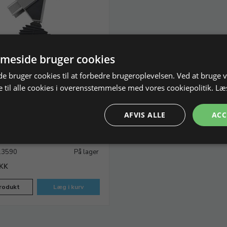
meside bruger cookies
 bruger cookies til at forbedre brugeroplevelsen. Ved at bruge
 til alle cookies i overensstemmelse med vores cookiepolitik.
Læ
uestik med 360° drejeled
ge.
AFVIS ALLE
ACC
l mindre emner
213590
På lager
DKK
rodukt
Læg i kurv