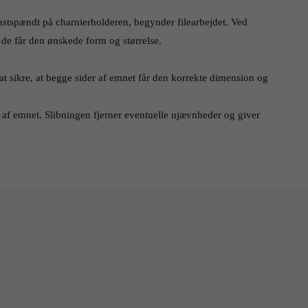
astspændt på charnierholderen, begynder filearbejdet. Ved 
 de får den ønskede form og størrelse. 
t sikre, at begge sider af emnet får den korrekte dimension og 
n af emnet. Slibningen fjerner eventuelle ujævnheder og giver 