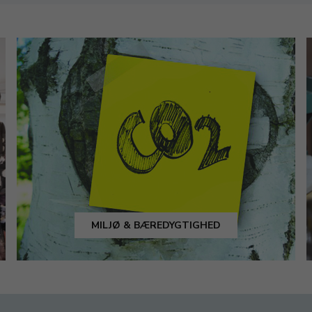
MILJØ & BÆREDYGTIGHED