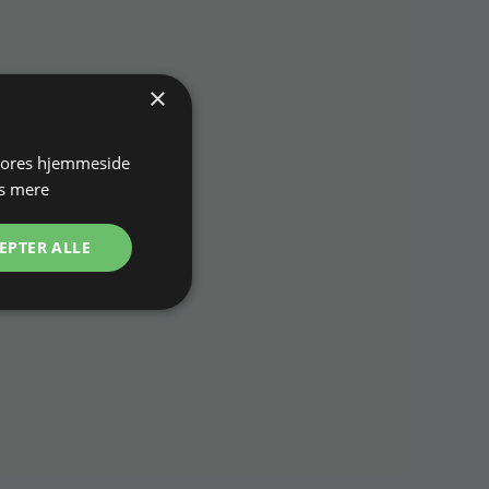
×
 vores hjemmeside
s mere
EPTER ALLE