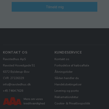
Tilmeld mig
KONTAKT OS
KUNDESERVICE
Ravstedhus ApS
Kontakt os
Ravsted Hovedgade 51
Fortrydelse af købsaftale
6372 Bylderup-Bov
Åbningstider
CVR: 27226329
Sådan handler du
info@ravstedhus.dk
Handelsbetingelser
+45 7464 7628
Levering og porto
Reklamation/retur
Cookie- & Privatlivspolitik