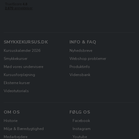
SMYKKEKURSUS.DK
INFO & FAQ
Kursuskalender 2026
Nyhedsbreve
Smykkekurser
Webshop problemer
Mød vores undervisere
Produktinfo
Kursusforplejning
Vidensbank
Eksterne kurser
Videotutorials
OM OS
FØLG OS
Historie
Facebook
Miljø & Bæredygtighed
Instagram
Medarbejdere
Youtube