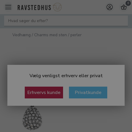
0
Vedhæng / Charms med sten / perler
Vælg venligst erhverv eller privat
Erhvervs kunde
Privatkunde