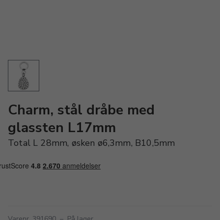
Charm, stål dråbe med
glassten L17mm
Total L 28mm, øsken ø6,3mm, B10,5mm
Varenr. 391690
–
På lager