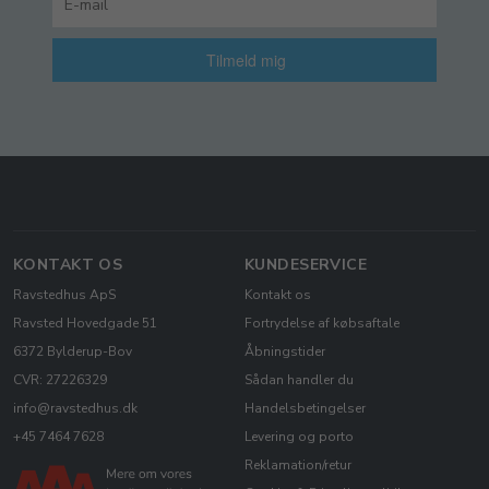
Tilmeld mig
KONTAKT OS
KUNDESERVICE
Ravstedhus ApS
Kontakt os
Ravsted Hovedgade 51
Fortrydelse af købsaftale
6372 Bylderup-Bov
Åbningstider
CVR: 27226329
Sådan handler du
info@ravstedhus.dk
Handelsbetingelser
+45 7464 7628
Levering og porto
Reklamation/retur