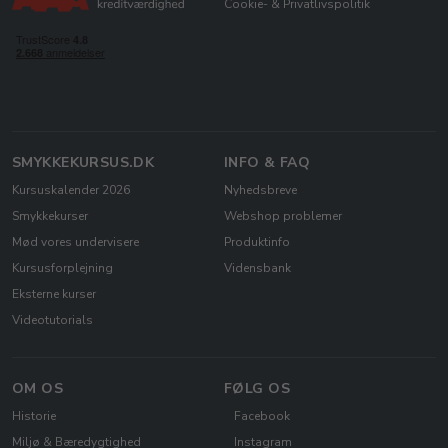
Cookie- & Privatlivspolitik
SMYKKEKURSUS.DK
INFO & FAQ
Kursuskalender 2026
Nyhedsbreve
Smykkekurser
Webshop problemer
Mød vores undervisere
Produktinfo
Kursusforplejning
Vidensbank
Eksterne kurser
Videotutorials
OM OS
FØLG OS
Historie
Facebook
Miljø & Bæredygtighed
Instagram