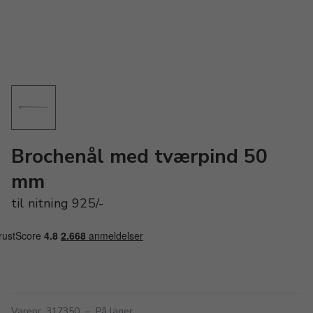
Brochenål med tværpind 50
mm
til nitning 925/-
Varenr. 317350
–
På lager