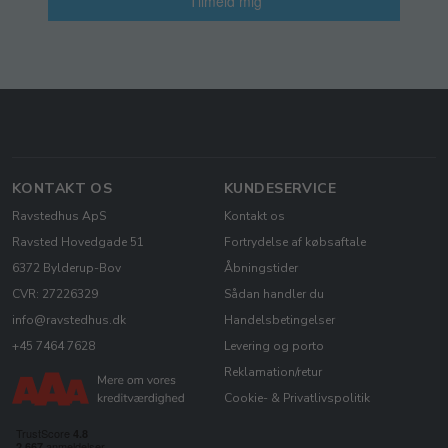
Tilmeld mig
KONTAKT OS
KUNDESERVICE
Ravstedhus ApS
Kontakt os
Ravsted Hovedgade 51
Fortrydelse af købsaftale
6372 Bylderup-Bov
Åbningstider
CVR: 27226329
Sådan handler du
info@ravstedhus.dk
Handelsbetingelser
+45 7464 7628
Levering og porto
Reklamation/retur
Cookie- & Privatlivspolitik