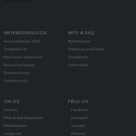
SMYKKEKURSUS.DK
INFO & FAQ
Kursuskalender 2026
Nyhedsbreve
Smykkekurser
Webshop problemer
Mød vores undervisere
Produktinfo
Kursusforplejning
Vidensbank
Eksterne kurser
Videotutorials
OM OS
FØLG OS
Historie
Facebook
Miljø & Bæredygtighed
Instagram
Medarbejdere
Youtube
Ledige job
Pinterest