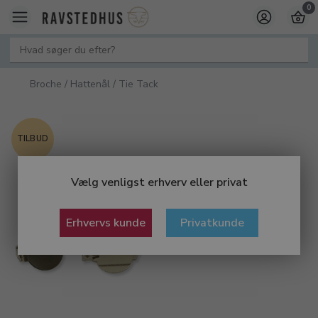
0
Broche / Hattenål / Tie Tack
TILBUD
Vælg venligst erhverv eller privat
Erhvervs kunde
Privatkunde