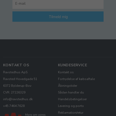
Tilmeld mig
KONTAKT OS
KUNDESERVICE
Ravstedhus ApS
Kontakt os
Ravsted Hovedgade 51
Fortrydelse af købsaftale
6372 Bylderup-Bov
Åbningstider
CVR: 27226329
Sådan handler du
info@ravstedhus.dk
Handelsbetingelser
+45 7464 7628
Levering og porto
Reklamation/retur