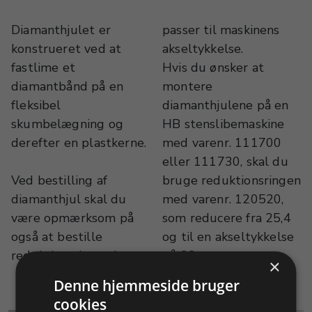
Diamanthjulet er
passer til maskinens
konstrueret ved at
akseltykkelse.
fastlime et
Hvis du ønsker at
diamantbånd på en
montere
fleksibel
diamanthjulene på en
skumbelægning og
HB stenslibemaskine
derefter en plastkerne.
med varenr. 111700
eller 111730, skal du
Ved bestilling af
bruge reduktionsringen
diamanthjul skal du
med varenr. 120520,
være opmærksom på
som reducere fra 25,4
også at bestille
og til en akseltykkelse
reduktionsringe, der
på 22 mm.
×
Denne hjemmeside bruger
cookies