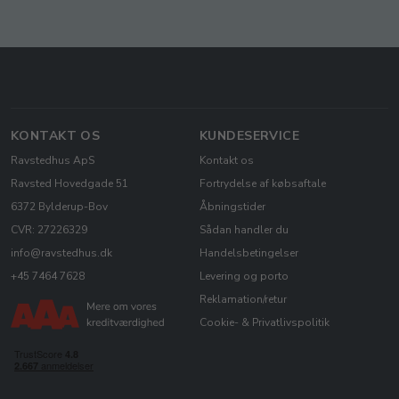
KONTAKT OS
KUNDESERVICE
Ravstedhus ApS
Kontakt os
Ravsted Hovedgade 51
Fortrydelse af købsaftale
6372 Bylderup-Bov
Åbningstider
CVR: 27226329
Sådan handler du
info@ravstedhus.dk
Handelsbetingelser
+45 7464 7628
Levering og porto
Reklamation/retur
Cookie- & Privatlivspolitik