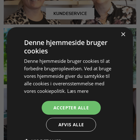
KUNDESERVICE
×
Denne hjemmeside bruger
cookies
Denne hjemmeside bruger cookies til at
forbedre brugeroplevelsen. Ved at bruge
MILJØ & BÆREDYGTIGHED
vores hjemmeside giver du samtykke til
alle cookies i overensstemmelse med
vores cookiepolitik.
Læs mere
ACCEPTER ALLE
AFVIS ALLE
SMYKKEKURSER