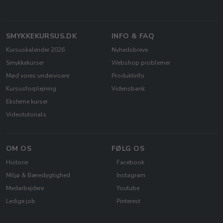
SMYKKEKURSUS.DK
INFO & FAQ
Kursuskalender 2026
Nyhedsbreve
Smykkekurser
Webshop problemer
Mød vores undervisere
Produktinfo
Kursusforplejning
Vidensbank
Eksterne kurser
Videotutorials
OM OS
FØLG OS
Historie
Facebook
Miljø & Bæredygtighed
Instagram
Medarbejdere
Youtube
Ledige job
Pinterest