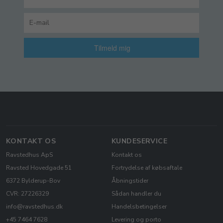
Tilmeld mig
KONTAKT OS
KUNDESERVICE
Ravstedhus ApS
Kontakt os
Ravsted Hovedgade 51
Fortrydelse af købsaftale
6372 Bylderup-Bov
Åbningstider
CVR: 27226329
Sådan handler du
info@ravstedhus.dk
Handelsbetingelser
+45 7464 7628
Levering og porto