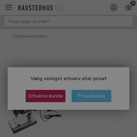
0
Søjleboremaskine
Vælg venligst erhverv eller privat
Erhvervs kunde
Privatkunde