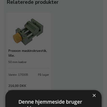
Relaterede produkter
Proxxon maskinskruestik,
lille.
50 mm kæber
Varenr. 170305
På lager
216,00 DKK
×
Info
Læg i kurv
Denne hjemmeside bruger