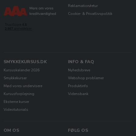
Reklamation/retur
Cookie- & Privatlivspolitik
SMYKKEKURSUS.DK
INFO & FAQ
Kursuskalender 2026
Nyhedsbreve
Smykkekurser
Webshop problemer
Mød vores undervisere
Produktinfo
Kursusforplejning
Vidensbank
Eksterne kurser
Videotutorials
OM OS
FØLG OS