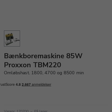
Bænkboremaskine 85W
Proxxon TBM220
Omløbshast. 1800, 4700 og 8500 min
Varenr. 170700
–
På lager