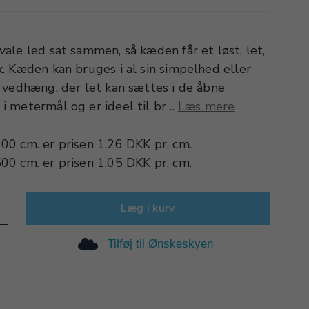
ale led sat sammen, så kæden får et løst, let,
. Kæden kan bruges i al sin simpelhed eller
 vedhæng, der let kan sættes i de åbne
 metermål og er ideel til br ..
Læs mere
100 cm.
er prisen
1.26 DKK
pr.
cm.
500 cm.
er prisen
1.05 DKK
pr.
cm.
Læg i kurv
Tilføj til Ønskeskyen