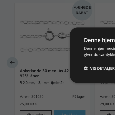
NGDE
MÆNGDE
ABAT
RABAT
Denne hjem
Denne hjemmeside
giver du samtykke
VIS DETALJER
Ankerkæde 30 med lås 42 cm,
Ankerkæ
925/- åben
925/- å
B 2,0 mm, L 3,1 mm, fjederlås
B 2,0 mm,
ager
Varenr. 301090
På lager
Varenr. 
75,00 DKK
79,00 D
Vis produkt
Læg i kurv
Vis p