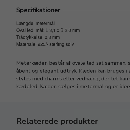
Specifikationer
Længde: metermål
Oval led, mål: L 3,1 x B 2,0 mm
Trådtykkelse: 0,3 mm
Materiale: 925/- sterling sølv
Meterkæden består af ovale led sat sammen, så
armbånd og ankelkæder til både børn og voks
åbent og elegant udtryk. Kæden kan bruges i a
eller sammensættes med andre smykkedesigns
styles med charms eller vedhæng, der let kan 
kædeled. Kæden sælges i metermål og er ideel 
Relaterede produkter