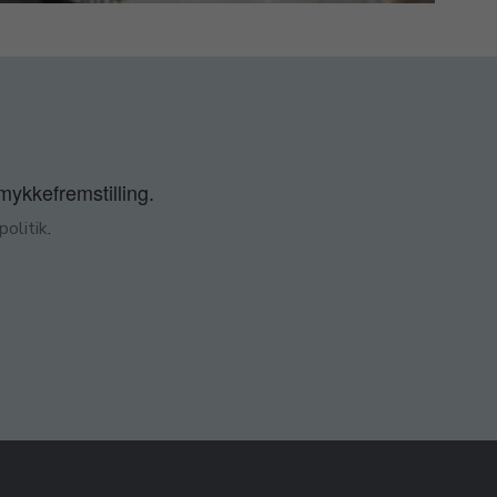
smykkefremstilling.
olitik
.