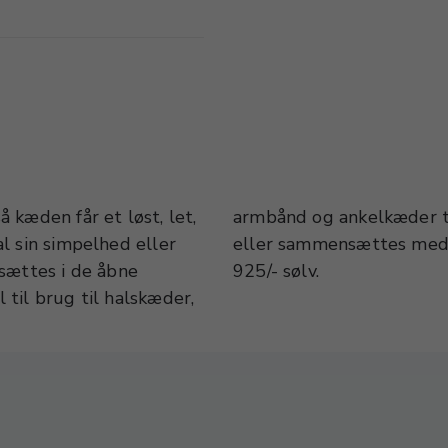
 kæden får et løst, let,
ne og kan bruges alene
l sin simpelhed eller
. Kæden er udført i
sættes i de åbne
925/- sølv.
til brug til halskæder,