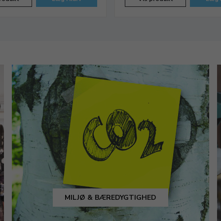
MILJØ & BÆREDYGTIGHED