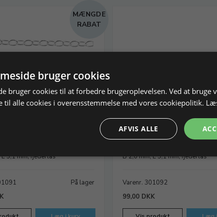
MÆNGDE
RABAT
meside bruger cookies
 bruger cookies til at forbedre brugeroplevelsen. Ved at bruge
 til alle cookies i overensstemmelse med vores cookiepolitik.
Læ
AFVIS ALLE
ACC
de 30 med lås 45 cm,
Ankerkæde 30 med lås 50
ben
925/- åben
 L 3,1 mm, fjederlås
B 2,0 mm, L 3,1 mm, fjederlås
301091
På lager
Varenr. 301092
KK
99,00 DKK
rodukt
Læg i kurv
Vis produkt
Læg i