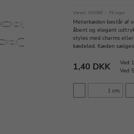
Varenr. 301089
–
På lager
Meterkæden består af ov
åbent og elegant udtryk
styles med charms eller
kædeled. Kæden sælges i
Ved
1,40 DKK
Ved
cm.