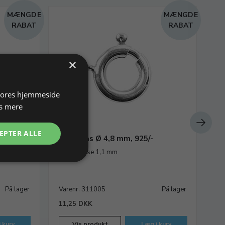
MÆNGDE
MÆNGDE
RABAT
RABAT
×
 vores hjemmeside
s mere
EPTER ALLE
 cm,
Fjederlås Ø 4,8 mm, 925/-
Ma
Rørtykkelse 1,1 mm
L 1
På lager
Varenr. 311005
På lager
Va
11,25 DKK
11
 kurv
Vis produkt
Læg i kurv