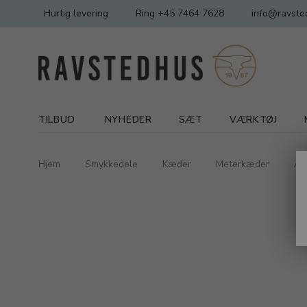
Hurtig levering
Ring +45 7464 7628
info@ravste
TILBUD
NYHEDER
SÆT
VÆRKTØJ
Hjem
Smykkedele
Kæder
Meterkæder
An