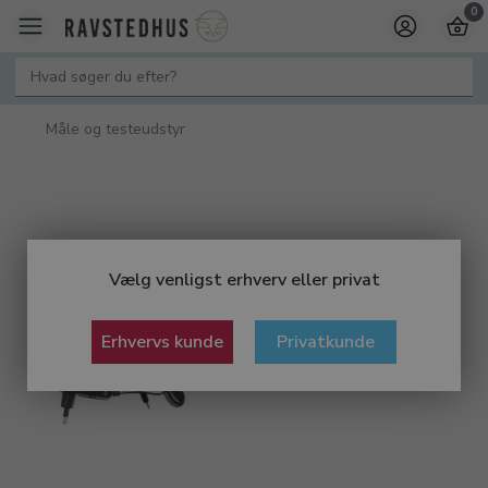
0
Måle og testeudstyr
Vælg venligst erhverv eller privat
Erhvervs kunde
Privatkunde