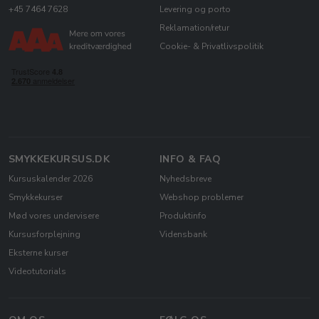
+45 7464 7628
Levering og porto
Reklamation/retur
Cookie- & Privatlivspolitik
SMYKKEKURSUS.DK
INFO & FAQ
Kursuskalender 2026
Nyhedsbreve
Smykkekurser
Webshop problemer
Mød vores undervisere
Produktinfo
Kursusforplejning
Vidensbank
Eksterne kurser
Videotutorials