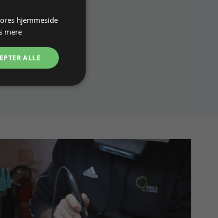
 vores hjemmeside
s mere
EPTER ALLE