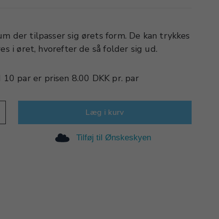
m der tilpasser sig ørets form. De kan trykkes
es i øret, hvorefter de så folder sig ud.
d
10 par
er prisen
8.00 DKK
pr.
par
Læg i kurv
Tilføj til Ønskeskyen