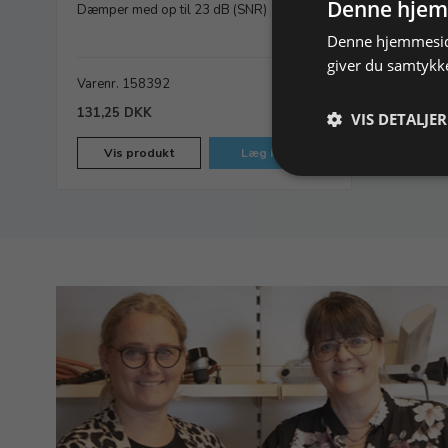
Denne hjem
Dæmper med op til 23 dB (SNR)
Denne hjemmeside
giver du samtykke
Varenr. 158392
På lager
131,25 DKK
VIS DETALJER
Vis produkt
Læg i kurv