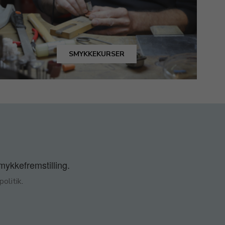
SMYKKEKURSER
smykkefremstilling.
olitik
.