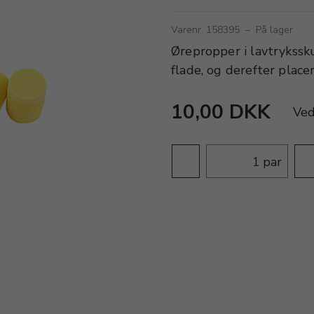
Varenr. 158395
–
På lager
Ørepropper i lavtrykssku
flade, og derefter placer
10,00 DKK
Ve
par