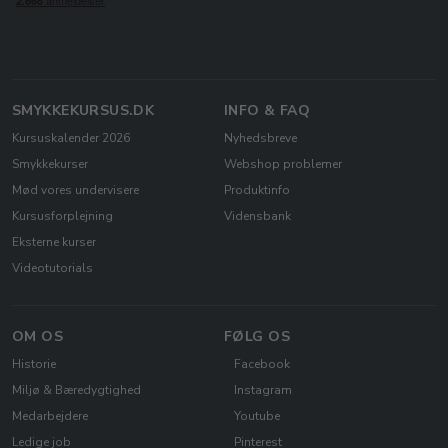
SMYKKEKURSUS.DK
INFO & FAQ
Kursuskalender 2026
Nyhedsbreve
Smykkekurser
Webshop problemer
Mød vores undervisere
Produktinfo
Kursusforplejning
Vidensbank
Eksterne kurser
Videotutorials
OM OS
FØLG OS
Historie
Facebook
Miljø & Bæredygtighed
Instagram
Medarbejdere
Youtube
Ledige job
Pinterest