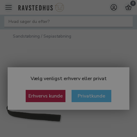
0
Sandstøbning / Sepiastøbning
Vælg venligst erhverv eller privat
Erhvervs kunde
Privatkunde