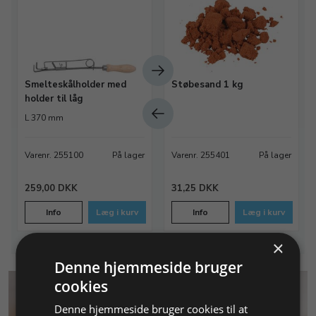
Smelteskålholder med
Støbesand 1 kg
holder til låg
L 370 mm
Varenr. 255100
På lager
Varenr. 255401
På lager
259,00 DKK
31,25 DKK
Info
Læg i kurv
Info
Læg i kurv
×
Denne hjemmeside bruger
cookies
Denne hjemmeside bruger cookies til at