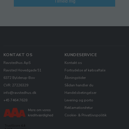
Tilmeld mig
KONTAKT OS
KUNDESERVICE
Ravstedhus ApS
Kontakt os
Ravsted Hovedgade 51
Fortrydelse af købsaftale
6372 Bylderup-Bov
Åbningstider
CVR: 27226329
Sådan handler du
info@ravstedhus.dk
Handelsbetingelser
+45 7464 7628
Levering og porto
Reklamation/retur
Cookie- & Privatlivspolitik