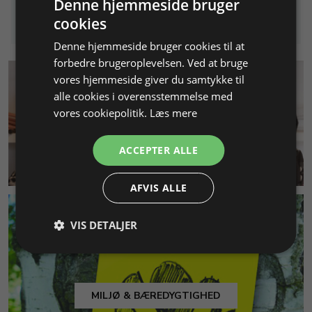
Denne hjemmeside bruger
Info
Læg i kurv
Info
Læg i kurv
cookies
Denne hjemmeside bruger cookies til at
forbedre brugeroplevelsen. Ved at bruge
vores hjemmeside giver du samtykke til
alle cookies i overensstemmelse med
vores cookiepolitik.
Læs mere
ACCEPTER ALLE
KUNDESERVICE
AFVIS ALLE
VIS DETALJER
MILJØ & BÆREDYGTIGHED