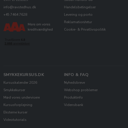
info@ravstedhus.dk
Handelsbetingelser
+45 7464 7628
Levering og porto
Reklamation/retur
Cookie- & Privatlivspolitik
SMYKKEKURSUS.DK
INFO & FAQ
Kursuskalender 2026
Nyhedsbreve
Smykkekurser
Webshop problemer
Mød vores undervisere
Produktinfo
Kursusforplejning
Vidensbank
Eksterne kurser
Videotutorials