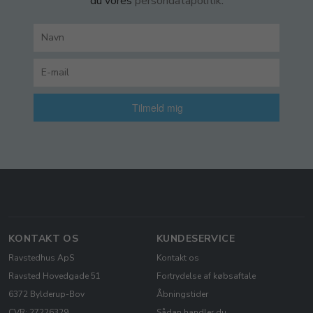
du vores
persondatapolitik
.
Tilmeld mig
KONTAKT OS
KUNDESERVICE
Ravstedhus ApS
Kontakt os
Ravsted Hovedgade 51
Fortrydelse af købsaftale
6372 Bylderup-Bov
Åbningstider
CVR: 27226329
Sådan handler du