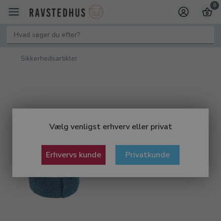
0
Sikkerhedsartikler
Vælg venligst erhverv eller privat
Erhvervs kunde
Privatkunde