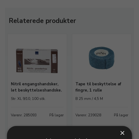
Relaterede produkter
Nitril engangshandsker,
Tape til beskyttelse af
let beskyttelseshandske.
fingre, 1 rulle
Str. XL 9/10, 100 stk.
B 25 mm / 4,5 M
Varenr. 285093
På lager
Varenr. 239028
På lager
110,00 DKK
79,50 DKK
×