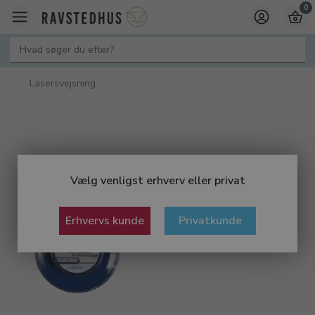
0
Lasersvejsning
Vælg venligst erhverv eller privat
Erhvervs kunde
Privatkunde