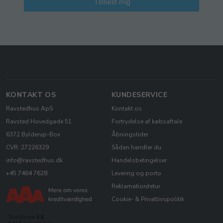
Tilmeld mig
KONTAKT OS
KUNDESERVICE
Ravstedhus ApS
Kontakt os
Ravsted Hovedgade 51
Fortrydelse af købsaftale
6372 Bylderup-Bov
Åbningstider
CVR: 27226329
Sådan handler du
info@ravstedhus.dk
Handelsbetingelser
+45 7464 7628
Levering og porto
Reklamation/retur
Cookie- & Privatlivspolitik