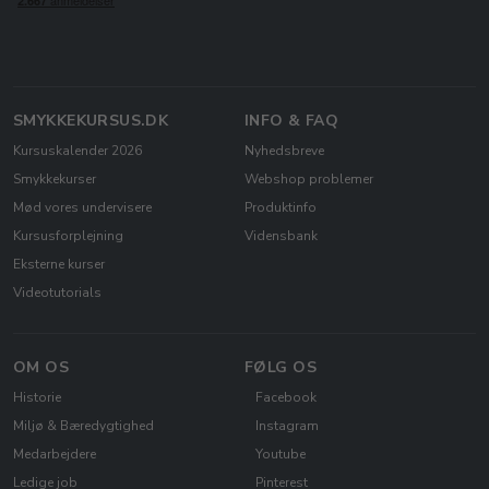
SMYKKEKURSUS.DK
INFO & FAQ
Kursuskalender 2026
Nyhedsbreve
Smykkekurser
Webshop problemer
Mød vores undervisere
Produktinfo
Kursusforplejning
Vidensbank
Eksterne kurser
Videotutorials
OM OS
FØLG OS
Historie
Facebook
Miljø & Bæredygtighed
Instagram
Medarbejdere
Youtube
Ledige job
Pinterest