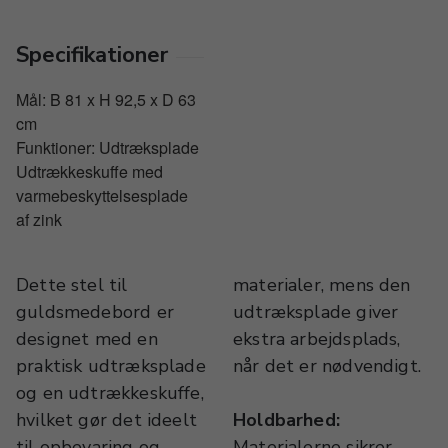
Specifikationer
Mål: B 81 x H 92,5 x D 63
cm
Funktioner: Udtræksplade
Udtrækkeskuffe med
varmebeskyttelsesplade
af zink
Dette stel til
materialer, mens den
guldsmedebord er
udtræksplade giver
designet med en
ekstra arbejdsplads,
praktisk udtræksplade
når det er nødvendigt.
og en udtrækkeskuffe,
hvilket gør det ideelt
Holdbarhed:
til opbevaring og
Materialerne sikrer