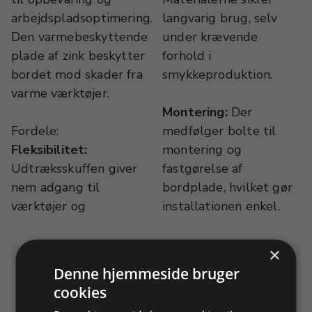
arbejdspladsoptimering.
langvarig brug, selv
Den varmebeskyttende
under krævende
plade af zink beskytter
forhold i
bordet mod skader fra
smykkeproduktion.
varme værktøjer.
Montering:
Der
Fordele:
medfølger bolte til
Fleksibilitet:
montering og
Udtræksskuffen giver
fastgørelse af
nem adgang til
bordplade, hvilket gør
værktøjer og
installationen enkel.
×
Relaterede produkter
Denne hjemmeside bruger
cookies