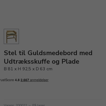
Stel til Guldsmedebord med
Udtræksskuffe og Plade
B 81 x H 92,5 x D 63 cm
Varenr. 200022
–
På lager