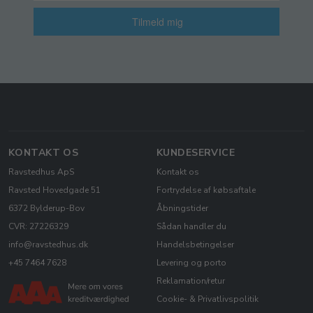
Tilmeld mig
KONTAKT OS
KUNDESERVICE
Ravstedhus ApS
Kontakt os
Ravsted Hovedgade 51
Fortrydelse af købsaftale
6372 Bylderup-Bov
Åbningstider
CVR: 27226329
Sådan handler du
info@ravstedhus.dk
Handelsbetingelser
+45 7464 7628
Levering og porto
Reklamation/retur
Cookie- & Privatlivspolitik