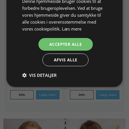
Denne hjemmeside bruger cookies til at
forbedre brugeroplevelsen. Ved at bruge
vores hjemmeside giver du samtykke til
alle cookies i overensstemmelse med
vores cookiepolitik.
Læs mere
Bordplade til
Skuffesektion med 6
ACCEPTER ALLE
guldsmedebord, fineret
skuffer, på ben.
massiv fyr
Kan bruges sammen med stel
AFVIS ALLE
200022 og 200023
B 50 x H 4,5 x L 120 cm,
Passer til stel 200022+23
Varenr. 200025
På lager
Varenr. 200034
På lager
VIS DETALJER
2.375,00 DKK
4.572,50 DKK
Info
Læg i kurv
Info
Læg i kurv