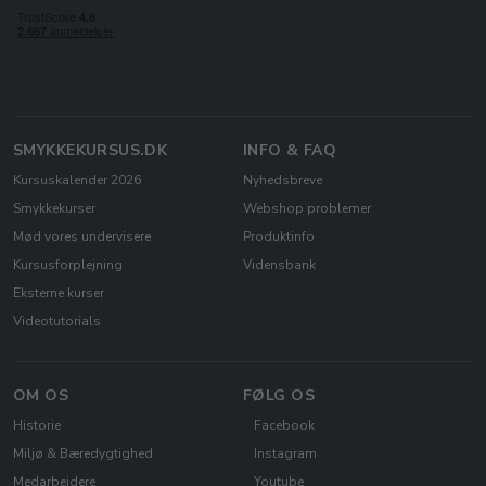
SMYKKEKURSUS.DK
INFO & FAQ
Kursuskalender 2026
Nyhedsbreve
Smykkekurser
Webshop problemer
Mød vores undervisere
Produktinfo
Kursusforplejning
Vidensbank
Eksterne kurser
Videotutorials
OM OS
FØLG OS
Historie
Facebook
Miljø & Bæredygtighed
Instagram
Medarbejdere
Youtube