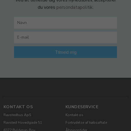
Ved at tilmelde dig vores nyhedsbrev, accepterer
du vores
persondatapolitik
.
Tilmeld mig
KONTAKT OS
KUNDESERVICE
Ravstedhus ApS
Kontakt os
Ravsted Hovedgade 51
Fortrydelse af købsaftale
6372 Bylderup-Bov
Åbningstider