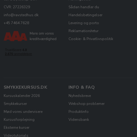
CVR: 27226329
Sådan handler du
info@ravstedhus.dk
Handelsbetingelser
+45 7464 7628
Levering og porto
Reklamation/retur
Cookie- & Privatlivspolitik
SMYKKEKURSUS.DK
INFO & FAQ
Kursuskalender 2026
Nyhedsbreve
Smykkekurser
Webshop problemer
Mød vores undervisere
Produktinfo
Kursusforplejning
Vidensbank
Eksterne kurser
Videotutorials