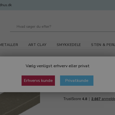
dhus.dk
METALLER
ART CLAY
SMYKKEDELE
STEN & PER
red / slibepapir / slibeværktøj
Smergelpinde korn 1200, flad tysk 
Vælg venligst erhverv eller privat
Smergelpinde k
Erhvervs kunde
Privatkunde
tysk kvalitet