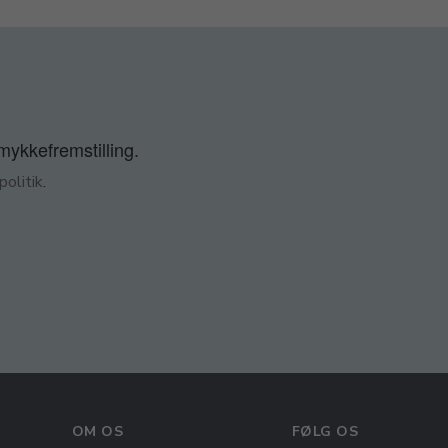
smykkefremstilling.
olitik
.
OM OS
FØLG OS