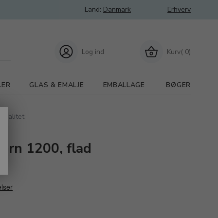
Land:
Danmark
Erhverv
Log ind
Kurv( 0)
LER
GLAS & EMALJE
EMBALLAGE
BØGER
kvalitet
orn 1200, flad