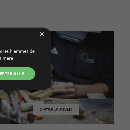
×
 vores hjemmeside
s mere
EPTER ALLE
SMYKKEKURSER