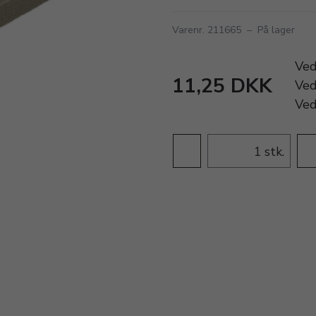
Varenr. 211665
–
På lager
Ve
11,25 DKK
Ve
Ve
stk.