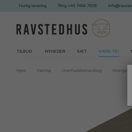
Hurtig levering
Ring +45 7464 7628
info@ravste
TILBUD
NYHEDER
SÆT
VÆRKTØJ
Hjem
Værktøj
Overfladebehandling
Smergellær