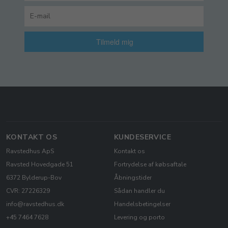
Tilmeld mig
KONTAKT OS
KUNDESERVICE
Ravstedhus ApS
Kontakt os
Ravsted Hovedgade 51
Fortrydelse af købsaftale
6372 Bylderup-Bov
Åbningstider
CVR: 27226329
Sådan handler du
info@ravstedhus.dk
Handelsbetingelser
+45 7464 7628
Levering og porto