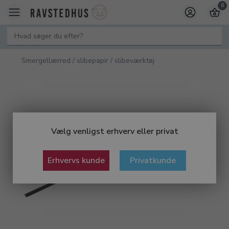
0
Smergellærred / slibepapir / slibeværktøj
Vælg venligst erhverv eller privat
Erhvervs kunde
Privatkunde