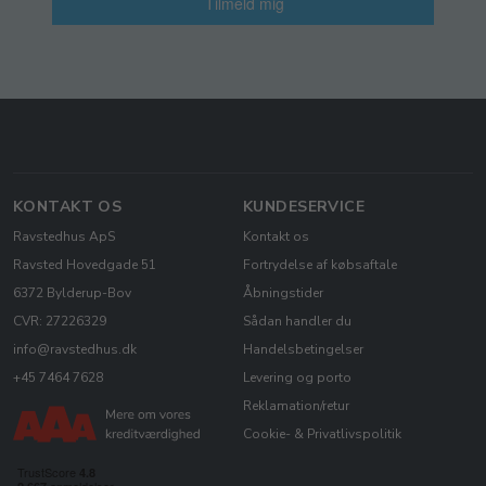
Tilmeld mig
KONTAKT OS
KUNDESERVICE
Ravstedhus ApS
Kontakt os
Ravsted Hovedgade 51
Fortrydelse af købsaftale
6372 Bylderup-Bov
Åbningstider
CVR: 27226329
Sådan handler du
info@ravstedhus.dk
Handelsbetingelser
+45 7464 7628
Levering og porto
Reklamation/retur
Cookie- & Privatlivspolitik