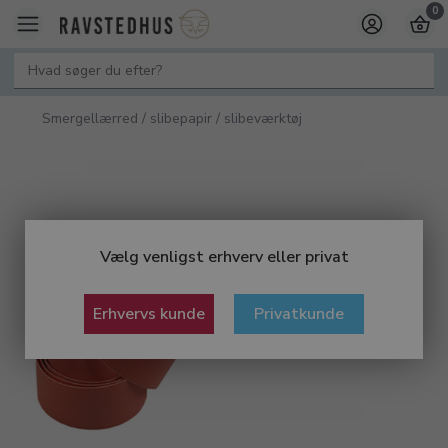
0
Smergellærred / slibepapir / slibeværktøj
Vælg venligst erhverv eller privat
Erhvervs kunde
Privatkunde