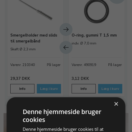
Smergelholder med slids
O-ring, gummi T 1,5 mm
til smergelbånd
indv. Ø 7,0 mm
Skaft Ø 2,3 mm
Varenr. 210340
På lager
Varenr. 490919
På lager
29,37 DKK
3,12 DKK
Info
Læg i kurv
Info
Læg i kurv
×
Denne hjemmeside bruger
cookies
Denne hjemmeside bruger cookies til at