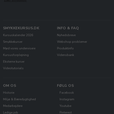
SMYKKEKURSUS.DK
INFO & FAQ
Kursuskalender 2026
Nyhedsbreve
Smykkekurser
Webshop problemer
Mød vores undervisere
Produktinfo
Kursusforplejning
Vidensbank
Eksterne kurser
Videotutorials
OM OS
FØLG OS
Historie
Facebook
Miljø & Bæredygtighed
Instagram
Medarbejdere
Youtube
Ledige job
Pinterest