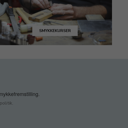
SMYKKEKURSER
smykkefremstilling.
olitik
.