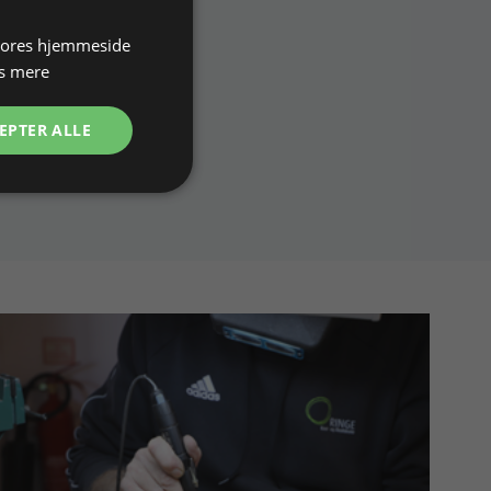
 vores hjemmeside
s mere
EPTER ALLE