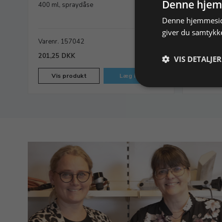
højre
Denne hjem
400 ml, spraydåse
Ø 150 m
Denne hjemmeside
giver du samtykke
Varenr. 157042
På lager
Varenr. 
201,25 DKK
260,00 
VIS DETALJER
Vis produkt
Læg i kurv
Vis p