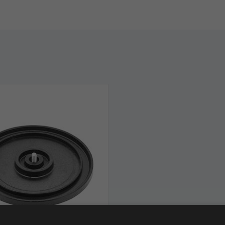
lere rondel, 1/4'' gevind,