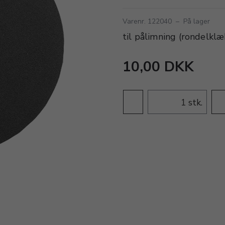
Varenr. 122040
–
På lager
til pålimning (rondelklæ
10,00 DKK
stk.