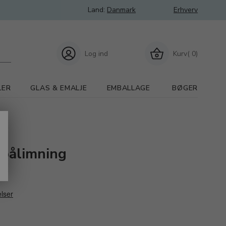
Land:
Danmark
Erhverv
Log ind
Kurv( 0)
LER
GLAS & EMALJE
EMBALLAGE
BØGER
l pålimning