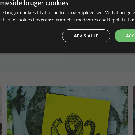
meside bruger cookies
m
 bruger cookies til at forbedre brugeroplevelsen. Ved at bruge
 til alle cookies i overensstemmelse med vores cookiepolitik.
Læ
102712
På lager
DKK
AFVIS ALLE
ACC
rodukt
Læg i kurv