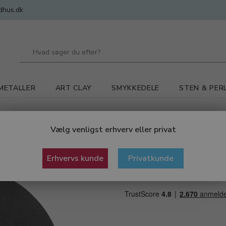
dhus.dk
METALLER
ART CLAY
SMYKKEDELE
STEN & PER
r og tilbehør
Sliberondel, til pålimning Ø 150 mm, korn 400
Vælg venligst erhverv eller privat
Sliberondel, ti
Erhvervs kunde
Privatkunde
Ø 150 mm, korn 400