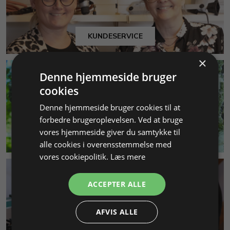
KUNDESERVICE
×
Denne hjemmeside bruger
cookies
Denne hjemmeside bruger cookies til at
forbedre brugeroplevelsen. Ved at bruge
vores hjemmeside giver du samtykke til
MILJØ & BÆREDYGTIGHED
alle cookies i overensstemmelse med
vores cookiepolitik.
Læs mere
ACCEPTER ALLE
AFVIS ALLE