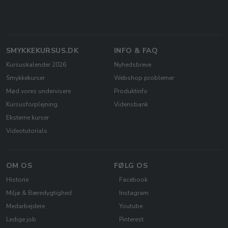
SMYKKEKURSUS.DK
INFO & FAQ
Kursuskalender 2026
Nyhedsbreve
Smykkekurser
Webshop problemer
Mød vores undervisere
Produktinfo
Kursusforplejning
Vidensbank
Eksterne kurser
Videotutorials
OM OS
FØLG OS
Historie
Facebook
Miljø & Bæredygtighed
Instagram
Medarbejdere
Youtube
Ledige job
Pinterest