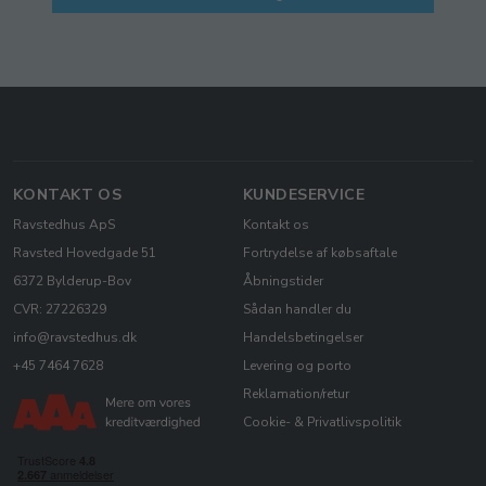
KONTAKT OS
KUNDESERVICE
Ravstedhus ApS
Kontakt os
Ravsted Hovedgade 51
Fortrydelse af købsaftale
6372 Bylderup-Bov
Åbningstider
CVR: 27226329
Sådan handler du
info@ravstedhus.dk
Handelsbetingelser
+45 7464 7628
Levering og porto
Reklamation/retur
Cookie- & Privatlivspolitik